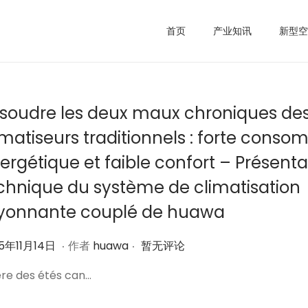
首页
产业知讯
新型空
soudre les deux maux chroniques de
imatiseurs traditionnels : forte cons
ergétique et faible confort – Présenta
chnique du système de climatisation
yonnante couplé de huawa
.
.
2
5年11月14日
作者
huawa
暂无评论
0
’ère des étés can…
2
5