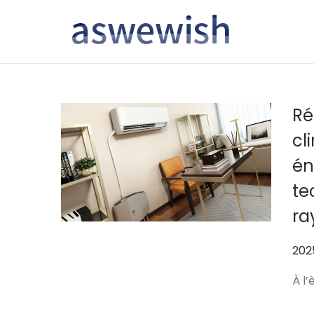
转
跳
到
到
导
内
航
容
Ré
cl
én
te
ra
作
202
者
À l