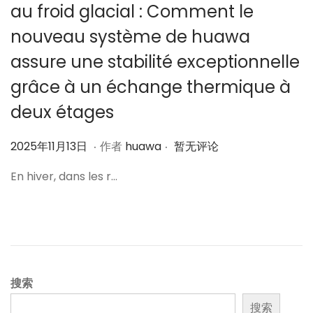
au froid glacial : Comment le
nouveau système de huawa
assure une stabilité exceptionnelle
grâce à un échange thermique à
deux étages
.
.
作
2
2025年11月13日
作者
huawa
暂无评论
者
0
En hiver, dans les r…
2
5
年
1
1
月
搜索
1
搜索