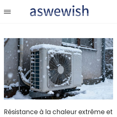
转
跳
到
到
导
内
航
容
Résistance à la chaleur extrême et