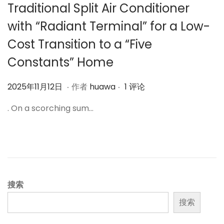
Traditional Split Air Conditioner
with “Radiant Terminal” for a Low-
Cost Transition to a “Five
Constants” Home
.
.
作
2
2025年11月12日
作者
huawa
1 评论
者
0
. On a scorching sum…
2
5
年
1
1
月
搜索
1
搜索
2