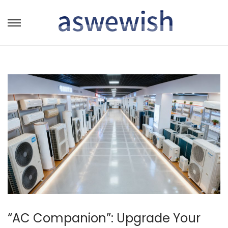
转
跳
到
到
导
内
航
容
“AC Companion”: Upgrade Your