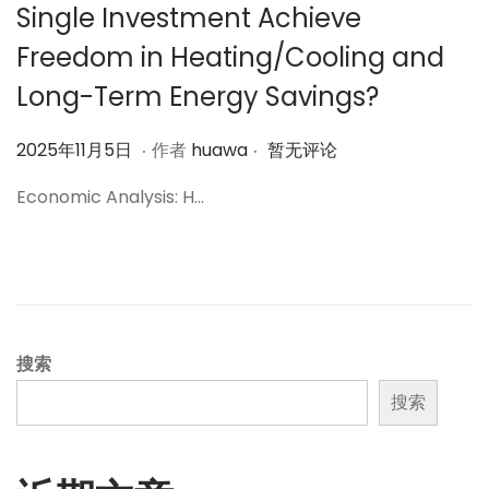
Single Investment Achieve
Freedom in Heating/Cooling and
Long-Term Energy Savings?
.
.
作
2
2025年11月5日
作者
huawa
暂无评论
者
0
Economic Analysis: H…
2
5
年
1
1
月
搜索
6
搜索
日