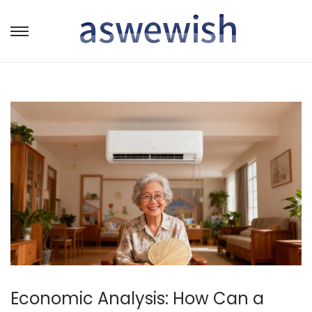
转
跳
到
到
导
内
航
容
Economic Analysis: How Can a