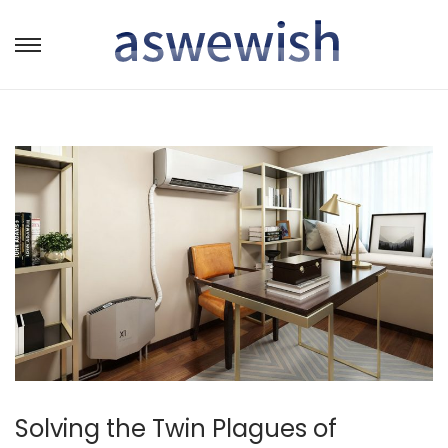
转
跳
到
到
导
内
航
容
Solving the Twin Plagues of