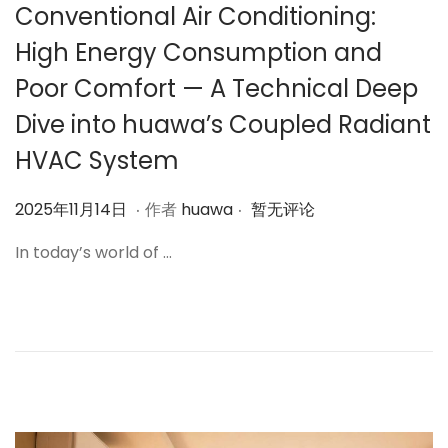
Conventional Air Conditioning:
High Energy Consumption and
Poor Comfort — A Technical Deep
Dive into huawa’s Coupled Radiant
HVAC System
.
.
作
2
2025年11月14日
作者
huawa
暂无评论
者
0
In today’s world of …
2
5
年
1
1
月
1