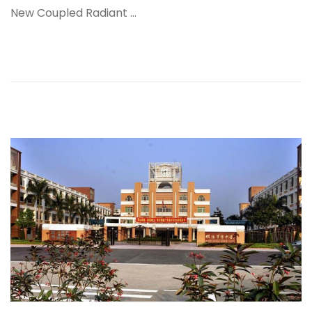
者
0
New Coupled Radiant …
2
5
年
1
1
月
9
日