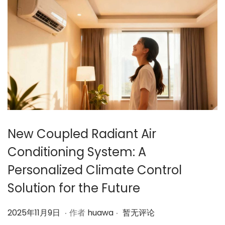
4
日
New Coupled Radiant Air
Conditioning System: A
Personalized Climate Control
Solution for the Future
.
.
作
2
2025年11月9日
作者
huawa
暂无评论