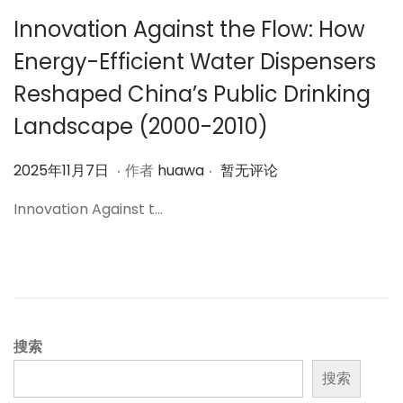
Innovation Against the Flow: How
Energy-Efficient Water Dispensers
Reshaped China’s Public Drinking
Landscape (2000-2010)
.
.
作
2
2025年11月7日
作者
huawa
暂无评论
者
0
Innovation Against t…
2
5
年
1
1
月
搜索
7
搜索
日