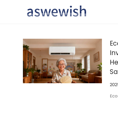
转
跳
到
到
导
内
航
容
Ec
In
He
Sa
作
20
者
Eco