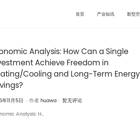
首页
产业知讯
新型空
onomic Analysis: How Can a Single
vestment Achieve Freedom in
ating/Cooling and Long-Term Energy
vings?
.
.
2
25年11月5日
作者
huawa
暂无评论
0
nomic Analysis: H…
2
5
年