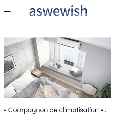
转
跳
到
到
导
内
航
容
« Compagnon de climatisation » :