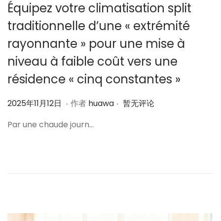
Équipez votre climatisation split
traditionnelle d’une « extrémité
rayonnante » pour une mise à
niveau à faible coût vers une
résidence « cinq constantes »
.
.
作
2
2025年11月12日
作者
huawa
暂无评论
者
0
Par une chaude journ…
2
5
年
1
1
月
1