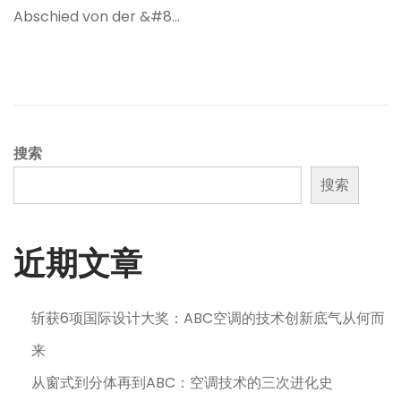
者
0
Abschied von der &#8…
2
5
年
1
1
月
搜索
6
搜索
日
近期文章
斩获6项国际设计大奖：ABC空调的技术创新底气从何而
来
从窗式到分体再到ABC：空调技术的三次进化史