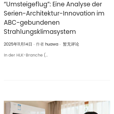
“Umsteigeflug”: Eine Analyse der
Serien-Architektur-Innovation im
ABC-gebundenen
Strahlungsklimasystem
.
.
作
2025年11月14日
作者
huawa
暂无评论
者
In der HLK-Branche (…