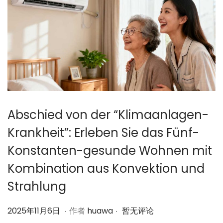
Abschied von der “Klimaanlagen-
Krankheit”: Erleben Sie das Fünf-
Konstanten-gesunde Wohnen mit
Kombination aus Konvektion und
Strahlung
.
.
作
2
2025年11月6日
作者
huawa
暂无评论