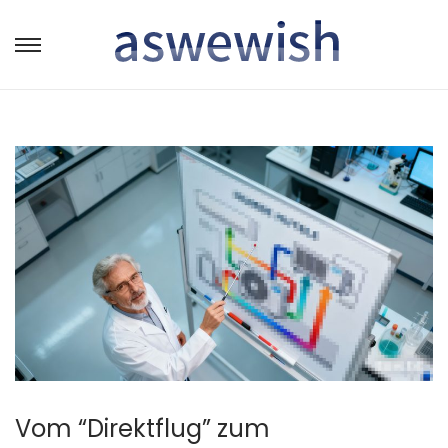
转
跳
到
到
导
内
航
容
Vom “Direktflug” zum