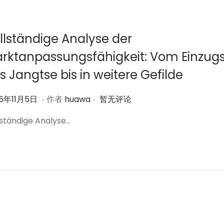
1
月
6
llständige Analyse der
日
rktanpassungsfähigkeit: Vom Einzug
s Jangtse bis in weitere Gefilde
.
.
2
25年11月5日
作者
huawa
暂无评论
0
lständige Analyse…
2
5
年
1
1
月
6