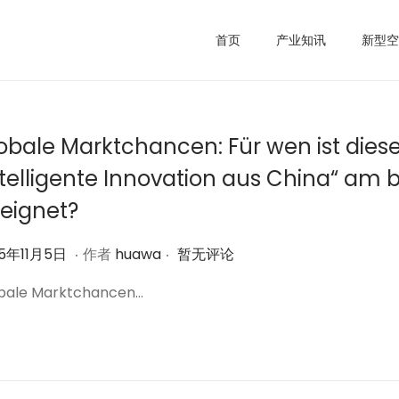
首页
产业知讯
新型空
obale Marktchancen: Für wen ist dies
ntelligente Innovation aus China“ am 
eignet?
.
.
2
25年11月5日
作者
huawa
暂无评论
0
bale Marktchancen…
2
5
年
1