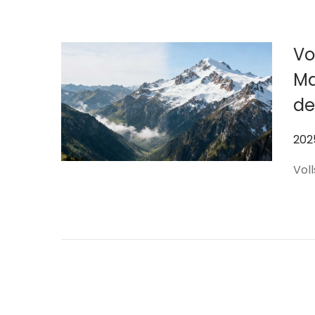
Vo
Ma
de
作
20
者
Vol