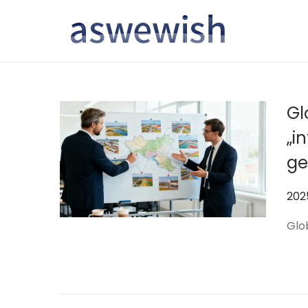
转
跳
到
到
导
内
航
容
Gl
„i
ge
作
20
者
Glo