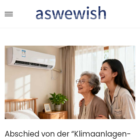
转
跳
到
到
导
内
航
容
Abschied von der “Klimaanlagen-