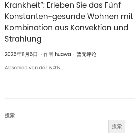
Krankheit”: Erleben Sie das Fünf-
Konstanten-gesunde Wohnen mit
Kombination aus Konvektion und
Strahlung
.
.
作
2
2025年11月6日
作者
huawa
暂无评论
者
0
Abschied von der &#8…
2
5
年
1
1
月
搜索
6
搜索
日