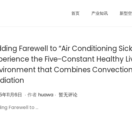
首页
产业知讯
新型空
dding Farewell to “Air Conditioning Sic
perience the Five-Constant Healthy Li
vironment that Combines Convectio
diation
.
.
2
25年11月6日
作者
huawa
暂无评论
0
ing Farewell to …
2
5
年