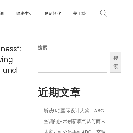
调
健康生活
创新转化
关于我们
kness”:
搜索
ving
搜
索
n and
近期文章
斩获6项国际设计大奖：ABC
空调的技术创新底气从何而来
从窗式到分体再到ABC：空调