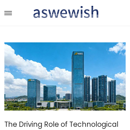
转
跳
到
到
导
内
航
容
The Driving Role of Technological