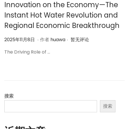
Innovation on the Economy—The
Instant Hot Water Revolution and
Regional Economic Breakthrough
.
.
作
2
2025年11月8日
作者
huawa
暂无评论
者
0
The Driving Role of …
2
5
年
1
1
月
搜索
8
搜索
日