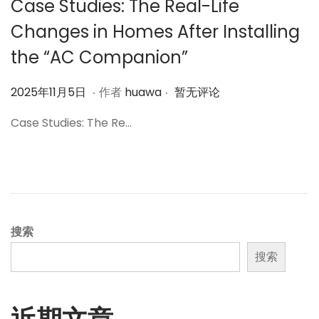
Case Studies: The Real-Life
Changes in Homes After Installing
the “AC Companion”
.
.
作
2
2025年11月5日
作者
huawa
暂无评论
者
0
Case Studies: The Re…
2
5
年
1
1
月
搜索
6
搜索
日