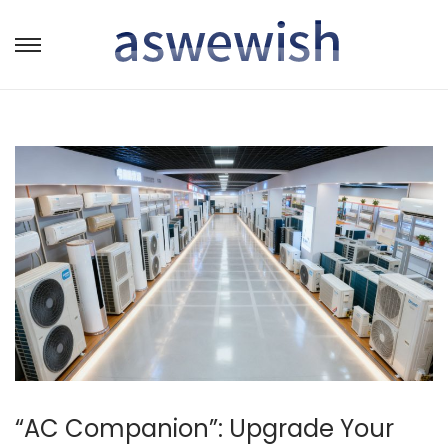
转
跳
到
到
导
内
航
容
“AC Companion”: Upgrade Your