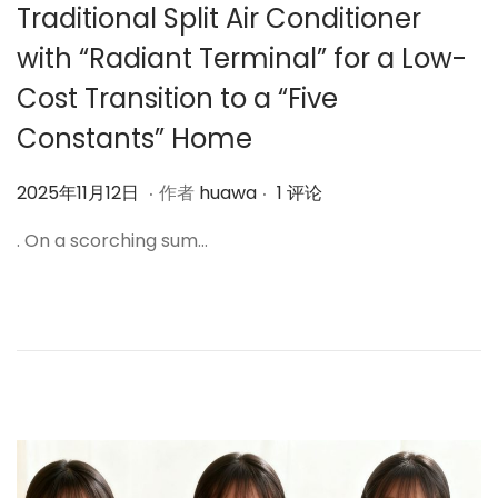
Traditional Split Air Conditioner
with “Radiant Terminal” for a Low-
Cost Transition to a “Five
Constants” Home
.
.
作
2
2025年11月12日
作者
huawa
1 评论
者
0
. On a scorching sum…
2
5
年
1
1
月
1
2