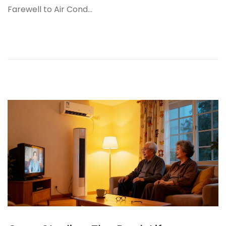
者
Farewell to Air Cond…