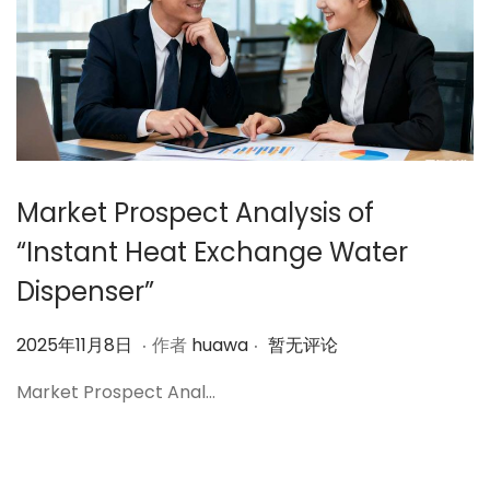
Market Prospect Analysis of
“Instant Heat Exchange Water
Dispenser”
.
.
作
2
2025年11月8日
作者
huawa
暂无评论
者
0
Market Prospect Anal…
2
5
年