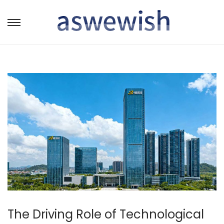
转
跳
到
到
导
内
航
容
The Driving Role of Technological