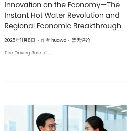
Innovation on the Economy—The
Instant Hot Water Revolution and
Regional Economic Breakthrough
.
.
作
2
2025年11月8日
作者
huawa
暂无评论
者
0
The Driving Role of …
2
5
年
1
1
月
8
日