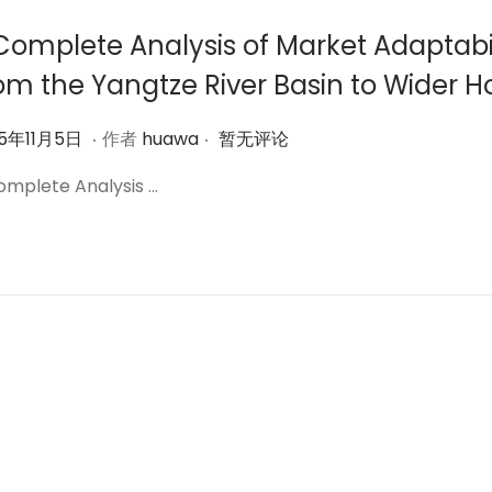
6
Complete Analysis of Market Adaptabil
日
om the Yangtze River Basin to Wider H
.
.
2
25年11月5日
作者
huawa
暂无评论
0
omplete Analysis …
2
5
年
1
1
月
6
日