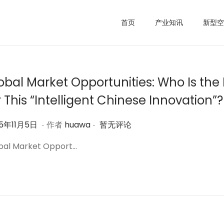
首页
产业知讯
新型空
obal Market Opportunities: Who Is the I
r This “Intelligent Chinese Innovation”?
.
.
2
25年11月5日
作者
huawa
暂无评论
0
bal Market Opport…
2
5
年
1
1
月