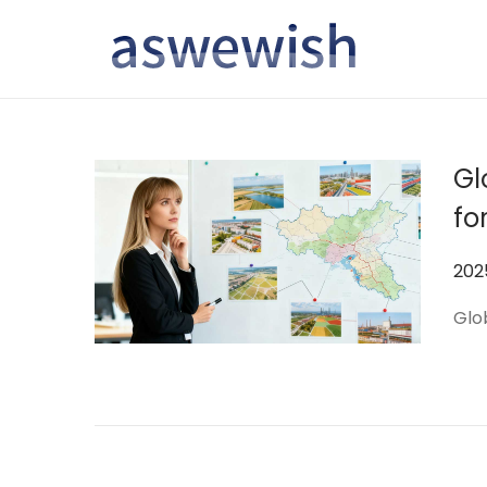
转
跳
到
到
导
内
航
容
Gl
fo
作
20
者
Glo