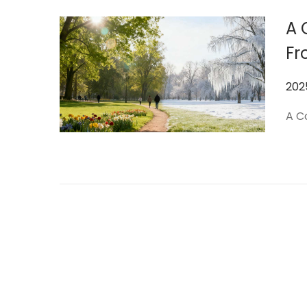
A 
Fr
作
20
者
A C