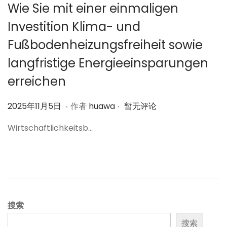
Wie Sie mit einer einmaligen
Investition Klima- und
Fußbodenheizungsfreiheit sowie
langfristige Energieeinsparungen
erreichen
.
.
作
2
2025年11月5日
作者
huawa
暂无评论
者
0
Wirtschaftlichkeitsb…
2
5
年
1
1
月
搜索
6
搜索