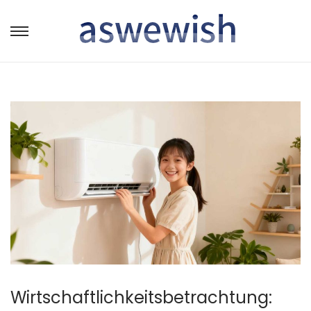
转
跳
到
到
导
内
航
容
Wirtschaftlichkeitsbetrachtung: