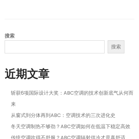
5
年
1
1
月
搜索
6
搜索
日
近期文章
斩获6项国际设计大奖：ABC空调的技术创新底气从何而
来
从窗式到分体再到ABC：空调技术的三次进化史
冬天空调制热不够劲？ABC空调如何在低温下稳定高效
传统空调吹得不舒服？ABC空调辐射供冷才是真舒适