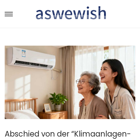
转
跳
到
到
导
内
航
容
Abschied von der “Klimaanlagen-