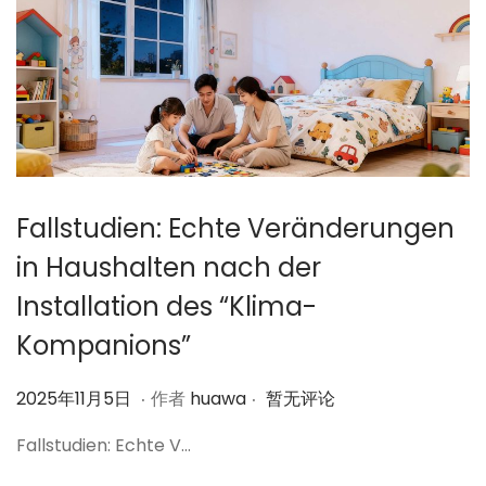
Fallstudien: Echte Veränderungen
in Haushalten nach der
Installation des “Klima-
Kompanions”
.
.
作
2
2025年11月5日
作者
huawa
暂无评论
者
0
Fallstudien: Echte V…
2