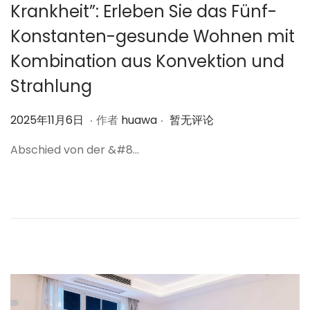
Krankheit”: Erleben Sie das Fünf-
Konstanten-gesunde Wohnen mit
Kombination aus Konvektion und
Strahlung
.
.
作
2
2025年11月6日
作者
huawa
暂无评论
者
0
Abschied von der &#8…
2
5
年
1
1
月
6
日