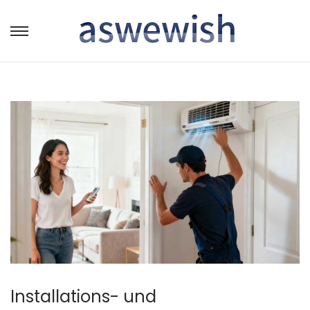
转
跳
到
到
导
内
航
容
Installations- und