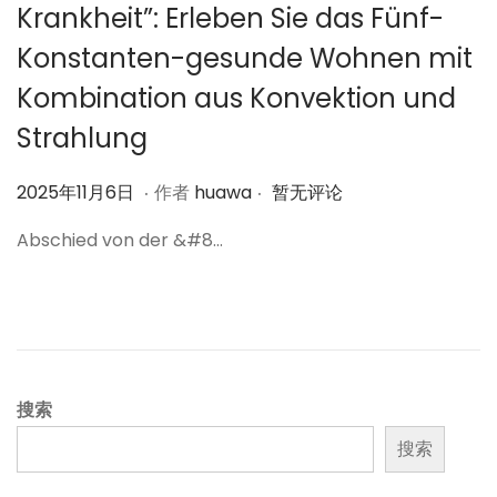
Krankheit”: Erleben Sie das Fünf-
Konstanten-gesunde Wohnen mit
Kombination aus Konvektion und
Strahlung
.
.
作
2
2025年11月6日
作者
huawa
暂无评论
者
0
Abschied von der &#8…
2
5
年
1
1
月
搜索
6
搜索
日