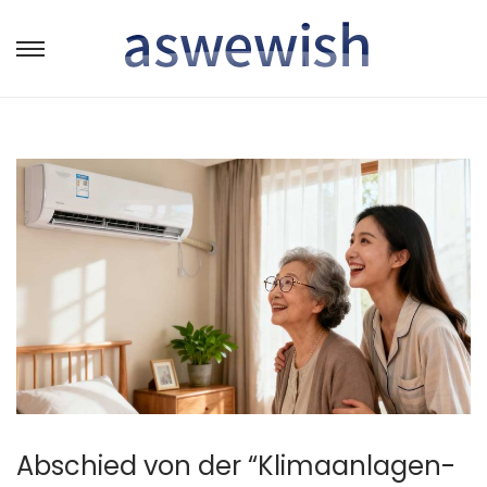
转
跳
到
到
导
内
航
容
Abschied von der “Klimaanlagen-