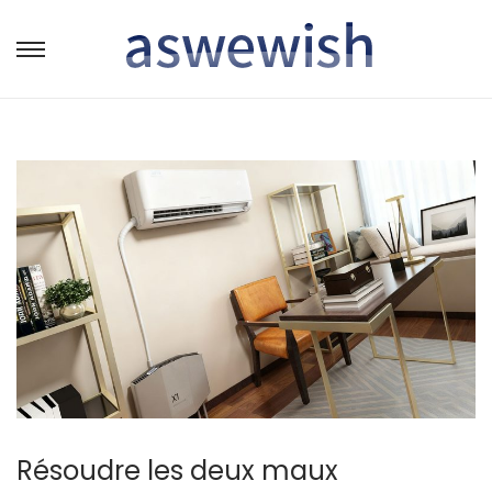
转
跳
到
到
导
内
航
容
Résoudre les deux maux