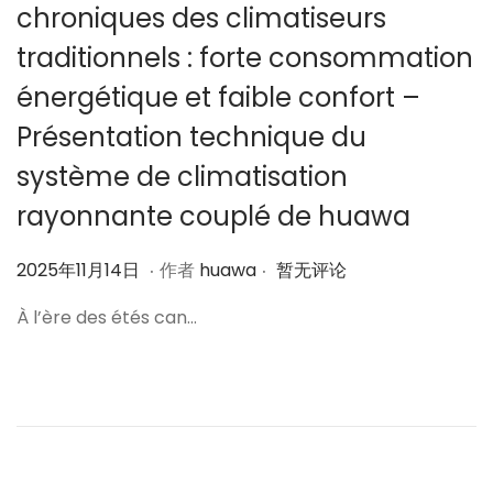
chroniques des climatiseurs
traditionnels : forte consommation
énergétique et faible confort –
Présentation technique du
système de climatisation
rayonnante couplé de huawa
.
.
作
2
2025年11月14日
作者
huawa
暂无评论
者
0
À l’ère des étés can…
2
5
年
1
1
月