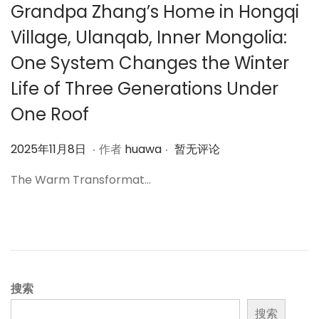
Grandpa Zhang’s Home in Hongqi
Village, Ulanqab, Inner Mongolia:
One System Changes the Winter
Life of Three Generations Under
One Roof
.
.
作
2
2025年11月8日
作者
huawa
暂无评论
者
0
The Warm Transformat…
2
5
年
1
1
月
搜索
8
搜索