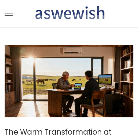
转
跳
到
到
导
内
航
容
The Warm Transformation at