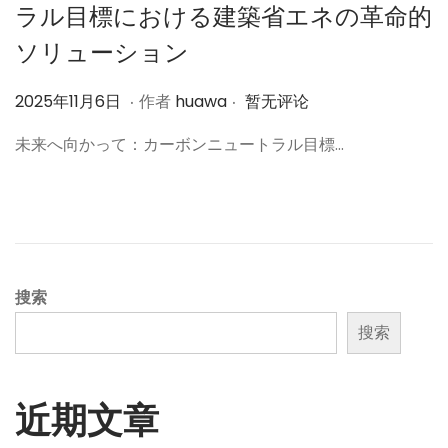
ラル目標における建築省エネの革命的
ソリューション
.
.
作
2
2025年11月6日
作者
huawa
暂无评论
者
0
未来へ向かって：カーボンニュートラル目標…
2
5
年
1
1
月
搜索
6
搜索
日
近期文章