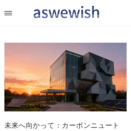
转
跳
到
到
导
内
航
容
未来へ向かって：カーボンニュート