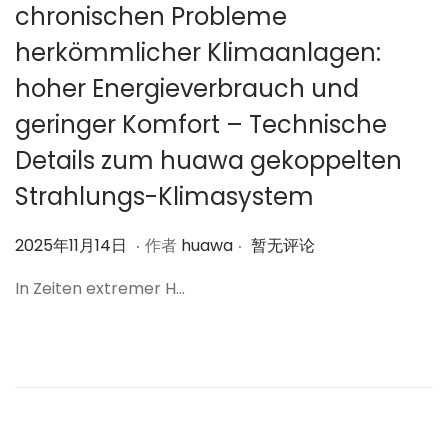
chronischen Probleme
herkömmlicher Klimaanlagen:
hoher Energieverbrauch und
geringer Komfort – Technische
Details zum huawa gekoppelten
Strahlungs-Klimasystem
.
.
作
2
2025年11月14日
作者
huawa
暂无评论
者
0
In Zeiten extremer H…
2
5
年
1
1
月