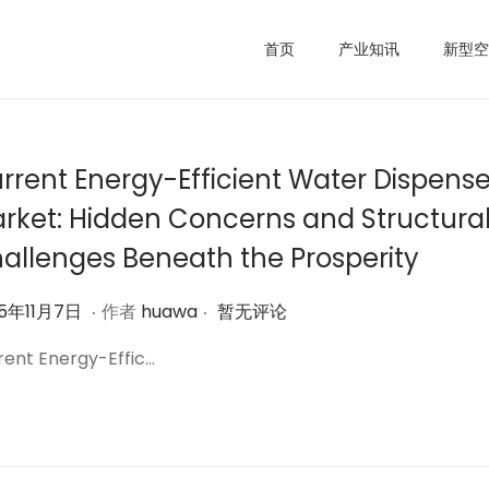
首页
产业知讯
新型空
rrent Energy-Efficient Water Dispense
rket: Hidden Concerns and Structura
allenges Beneath the Prosperity
.
.
2
25年11月7日
作者
huawa
暂无评论
0
rent Energy-Effic…
2
5
年
1