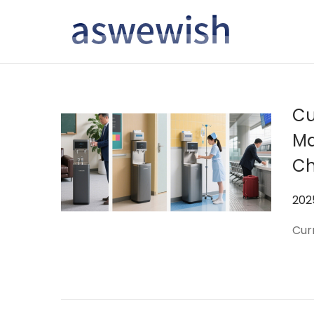
转
跳
到
到
导
内
航
容
Cu
Ma
Ch
作
20
者
Cur