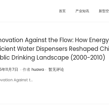
首页
产业知讯
新型空
novation Against the Flow: How Energ
ficient Water Dispensers Reshaped Ch
blic Drinking Landscape (2000-2010)
.
.
2
25年11月7日
作者
huawa
暂无评论
0
ovation Against t…
2
5
年
1