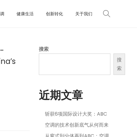
调
健康生活
创新转化
关于我们
y-
搜索
ina’s
搜
索
近期文章
斩获6项国际设计大奖：ABC
空调的技术创新底气从何而来
从窗式到分体再到ABC：空调