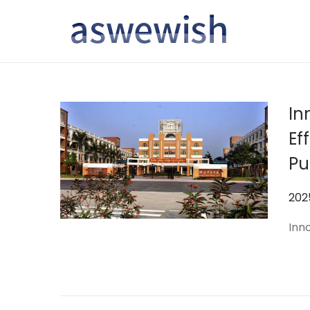
转
跳
到
到
导
内
航
容
In
Ef
Pu
作
20
者
Inn