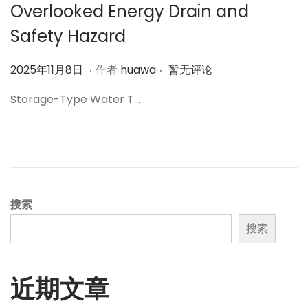
Overlooked Energy Drain and
Safety Hazard
.
.
作
2
2025年11月8日
作者
huawa
暂无评论
者
0
Storage-Type Water T…
2
5
年
1
1
月
搜索
8
搜索
日
近期文章