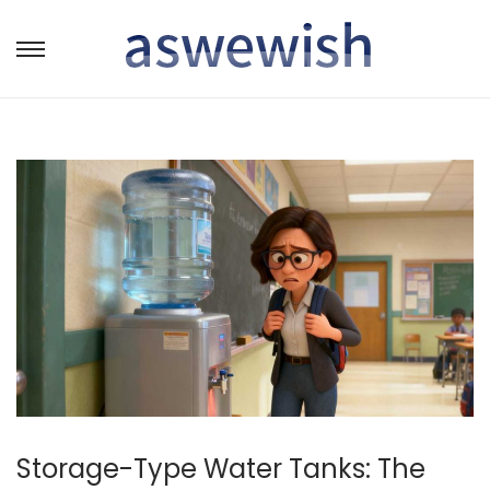
转
跳
到
到
导
内
航
容
Storage-Type Water Tanks: The