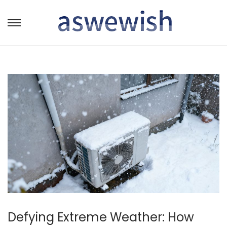
转
跳
到
到
导
内
航
容
Defying Extreme Weather: How