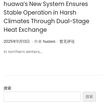
huawa’s New System Ensures
Stable Operation in Harsh
Climates Through Dual-Stage
Heat Exchange
.
.
作
2
2025年11月13日
作者
huawa
暂无评论
者
0
In northern winters,…
2
5
年
1
1
月
搜索
1
搜索
3