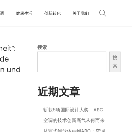
调
健康生活
创新转化
关于我们
eit”:
搜索
nde
搜
索
on und
近期文章
斩获6项国际设计大奖：ABC
空调的技术创新底气从何而来
从窗式到分体再到ABC：空调