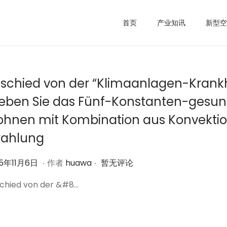
首页
产业知讯
新型空
schied von der “Klimaanlagen-Krankh
leben Sie das Fünf-Konstanten-gesu
hnen mit Kombination aus Konvekti
rahlung
.
.
2
25年11月6日
作者
huawa
暂无评论
0
chied von der &#8…
2
5
年