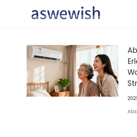
转
跳
到
到
导
内
航
容
Ab
Er
Wo
St
作
20
者
Abs