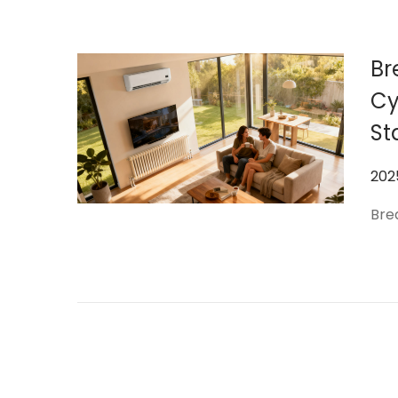
Br
Cy
St
作
202
者
Bre