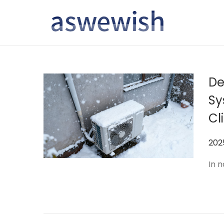
转
跳
到
到
导
内
航
容
De
Sy
Cl
作
202
者
In 