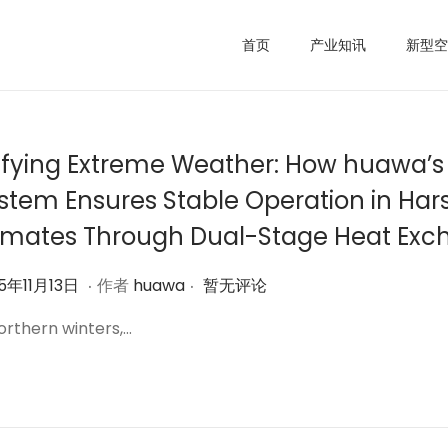
首页
产业知讯
新型空
fying Extreme Weather: How huawa’
stem Ensures Stable Operation in Har
imates Through Dual-Stage Heat Ex
.
.
2
5年11月13日
作者
huawa
暂无评论
0
northern winters,…
2
5
年
1