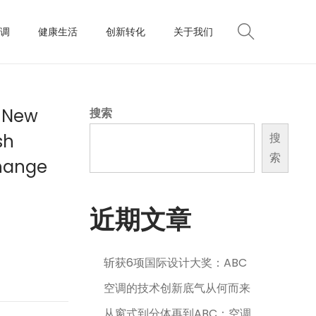
调
健康生活
创新转化
关于我们
s New
搜索
sh
搜
索
change
近期文章
斩获6项国际设计大奖：ABC
空调的技术创新底气从何而来
从窗式到分体再到ABC：空调