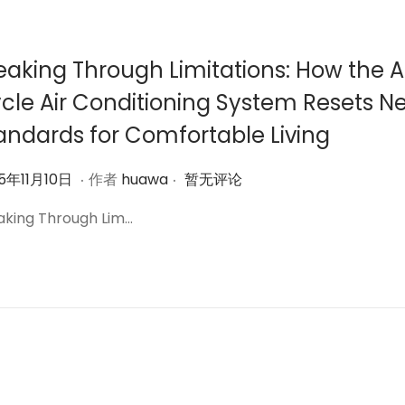
1
月
1
eaking Through Limitations: How the 
3
cle Air Conditioning System Resets N
日
andards for Comfortable Living
.
.
2
5年11月10日
作者
huawa
暂无评论
0
aking Through Lim…
2
5
年
1
1
月
1