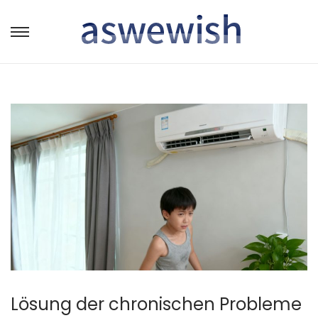
转
跳
到
到
导
内
航
容
Lösung der chronischen Probleme