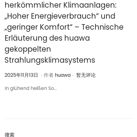
herkömmlicher Klimaanlagen:
„Hoher Energieverbrauch“ und
„geringer Komfort“ – Technische
Erläuterung des huawa
gekoppelten
Strahlungsklimasystems
.
.
作
2
2025年11月13日
作者
huawa
暂无评论
者
0
In glühend heißen So…
2
5
年
1
1
月
搜索