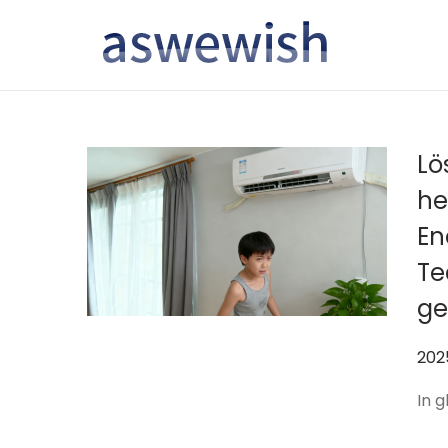
转
跳
到
到
导
内
航
容
Lö
he
En
Te
ge
作
202
者
In 