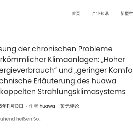
首页
产业知讯
新型空
sung der chronischen Probleme
rkömmlicher Klimaanlagen: „Hoher
ergieverbrauch“ und „geringer Komfor
chnische Erläuterung des huawa
koppelten Strahlungsklimasystems
.
.
2
5年11月13日
作者
huawa
暂无评论
0
glühend heißen So…
2
5