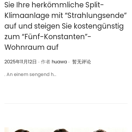
Sie Ihre herkömmliche Split-
Klimaanlage mit “Strahlungsende”
auf und steigen Sie kostengünstig
zum “Fünf-Konstanten”-
Wohnraum auf
.
.
作
2025年11月12日
作者
huawa
暂无评论
者
. An einem sengend h…