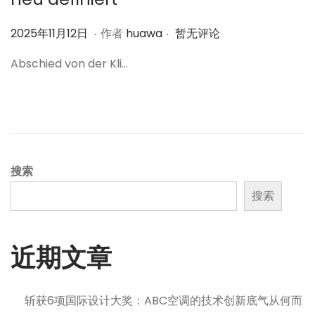
.
.
作
2
2025年11月12日
作者
huawa
暂无评论
者
0
Abschied von der Kli…
2
5
年
1
1
月
搜索
1
搜索
2
日
近期文章
斩获6项国际设计大奖：ABC空调的技术创新底气从何而