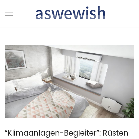
转
跳
到
到
导
内
航
容
“Klimaanlagen-Begleiter”: Rüsten