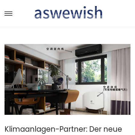
转
跳
到
到
导
内
航
容
Klimaanlagen-Partner: Der neue