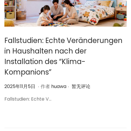
Fallstudien: Echte Veränderungen
in Haushalten nach der
Installation des “Klima-
Kompanions”
.
.
作
2
2025年11月5日
作者
huawa
暂无评论
者
0
Fallstudien: Echte V…
2
5
年
1