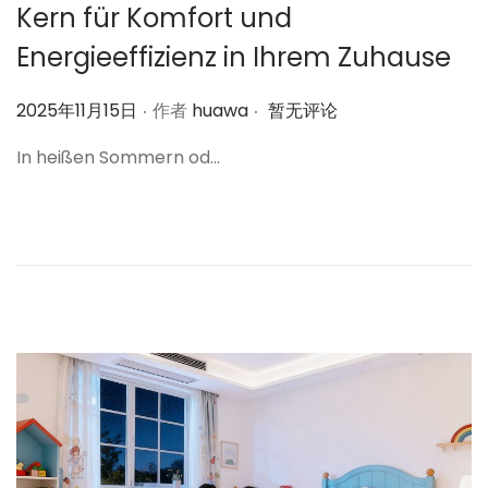
Kern für Komfort und
Energieeffizienz in Ihrem Zuhause
.
.
作
2025年11月15日
作者
huawa
暂无评论
者
In heißen Sommern od…