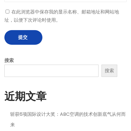
T
在此浏览器中保存我的显示名称、邮箱地址和网站地
a
址，以便下次评论时使用。
p
i
n
t
o
搜索
a
搜索
T
r
i
近期文章
l
l
i
斩获6项国际设计大奖：ABC空调的技术创新底气从何而
o
来
n