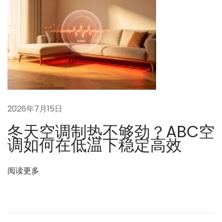
r
o
s
p
e
c
t
A
2026年7月15日
n
冬天空调制热不够劲？ABC空
a
调如何在低温下稳定高效
l
y
阅读更多
s
i
s
: