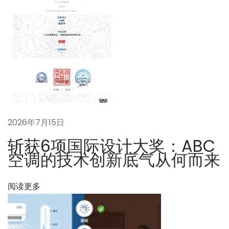
れ
が
従
来
の
セ
パ
レ
2026年7月15日
ー
ト
斩获6项国际设计大奖：ABC
型
空调的技术创新底气从何而来
エ
ア
阅读更多
コ
ン
の