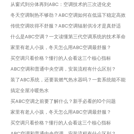
从窗式到分体再到ABC：空调技术的三次进化史
-
d
冬天空调制热不够劲？ABC空调如何在低温下稳定高效
o
传统空调吹得不舒服？ABC空调辐射供冷才是真舒适
l
什么是ABC空调？一文读懂第三代空调系统的技术革命
l
家里有老人小孩，冬天怎么用ABC空调最舒服？
a
r
买空调只看价格？懂行的人会看这三个核心指标
B
ABC空调和普通中央空调，安装流程有什么区别？
l
装了ABC系统，还要装燃气热水器吗？一套系统能不能
u
e
搞定全屋冷暖热水
O
买ABC空调之前要了解什么？新手必看的10个问题
c
家里有老人小孩，冬天怎么用ABC空调最舒服？
e
买空调只看价格？懂行的人会看这三个核心指标
a
n
ABC空调和普通中央空调，安装流程有什么区别？