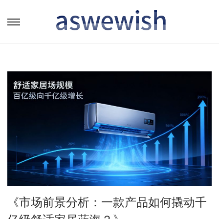
转
跳
到
到
导
内
航
容
《市场前景分析：一款产品如何撬动千