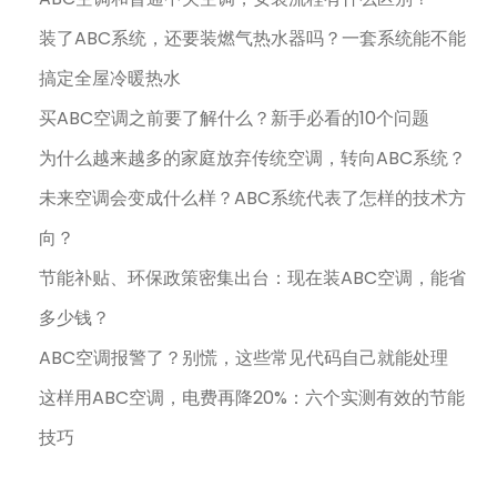
i
装了ABC系统，还要装燃气热水器吗？一套系统能不能
n
搞定全屋冷暖热水
t
h
买ABC空调之前要了解什么？新手必看的10个问题
e
为什么越来越多的家庭放弃传统空调，转向ABC系统？
C
未来空调会变成什么样？ABC系统代表了怎样的技术方
o
向？
m
f
节能补贴、环保政策密集出台：现在装ABC空调，能省
o
多少钱？
r
ABC空调报警了？别慌，这些常见代码自己就能处理
t
a
这样用ABC空调，电费再降20%：六个实测有效的节能
b
技巧
l
e