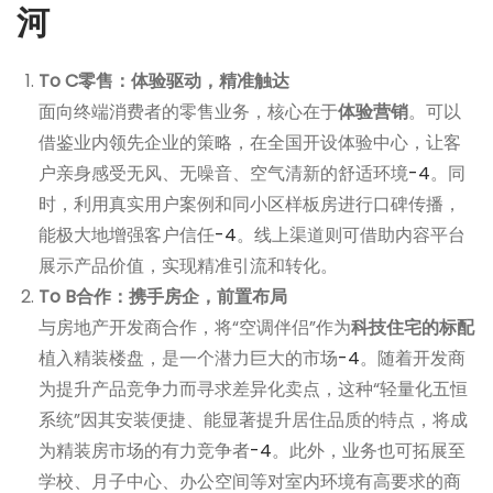
河
To C零售：体验驱动，精准触达
面向终端消费者的零售业务，核心在于
体验营销
。可以
借鉴业内领先企业的策略，在全国开设体验中心，让客
户亲身感受无风、无噪音、空气清新的舒适环境
-4
。同
时，利用真实用户案例和同小区样板房进行口碑传播，
能极大地增强客户信任
-4
。线上渠道则可借助内容平台
展示产品价值，实现精准引流和转化。
To B合作：携手房企，前置布局
与房地产开发商合作，将“空调伴侣”作为
科技住宅的标配
植入精装楼盘，是一个潜力巨大的市场
-4
。随着开发商
为提升产品竞争力而寻求差异化卖点，这种“轻量化五恒
系统”因其安装便捷、能显著提升居住品质的特点，将成
为精装房市场的有力竞争者
-4
。此外，业务也可拓展至
学校、月子中心、办公空间等对室内环境有高要求的商