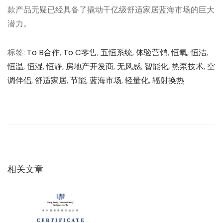
款产品无疑已经具备了撬动千亿级舒适家居蓝海市场的巨大
潜力。
标签
:
To B合作
,
To C零售
,
五恒系统
,
体验营销
,
恒氧
,
恒洁
,
恒温
,
恒湿
,
恒静
,
房地产开发商
,
无风感
,
智能化
,
热泵技术
,
空
调伴侣
,
舒适家居
,
节能
,
蓝海市场
,
轻量化
,
辐射换热
文
上
新
一
旧
章
篇
動
文
力
导
章
転
：
換
相关文章
航
：
な
ぜ
こ