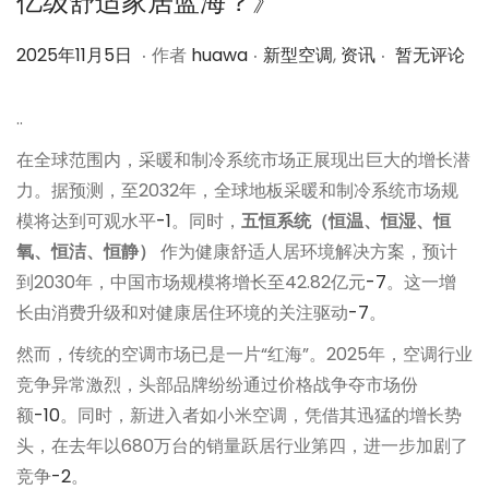
亿级舒适家居蓝海？》
.
.
.
作
2
作
2025年11月5日
作者
huawa
新型空调
,
资讯
暂无评论
者
0
者
2
..
5
在全球范围内，采暖和制冷系统市场正展现出巨大的增长潜
年
力。据预测，至2032年，全球地板采暖和制冷系统市场规
1
模将达到可观水平
-1
。同时，
五恒系统（恒温、恒湿、恒
1
氧、恒洁、恒静）
作为健康舒适人居环境解决方案，预计
月
到2030年，中国市场规模将增长至42.82亿元
-7
。这一增
2
长由消费升级和对健康居住环境的关注驱动
-7
。
0
然而，传统的空调市场已是一片“红海”。2025年，空调行业
日
竞争异常激烈，头部品牌纷纷通过价格战争夺市场份
额
-10
。同时，新进入者如小米空调，凭借其迅猛的增长势
头，在去年以680万台的销量跃居行业第四，进一步加剧了
竞争
-2
。