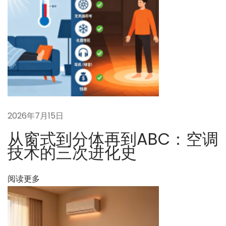
究
極
の
進
化
形
な
の
2026年7月15日
か
从窗式到分体再到ABC：空调
下
M
技术的三次进化史
一
a
篇
r
阅读更多
文
k
章
e
：
t
P