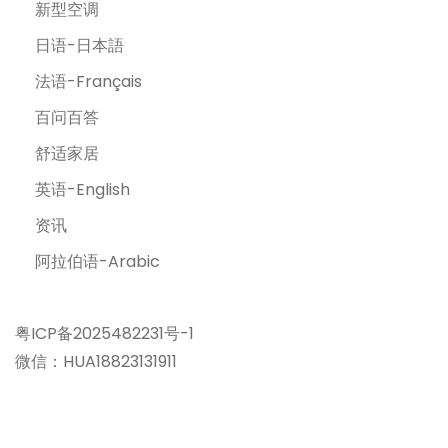
新型空调
日语-日本語
法语-Français
百问百答
舒适家居
英语-English
资讯
阿拉伯语-Arabic
粤ICP备2025482231号-1
微信：HUA18823131911