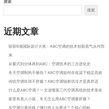
搜索
搜索
近期文章
斩获6项国际设计大奖：ABC空调的技术创新底气从何而
来
从窗式到分体再到ABC：空调技术的三次进化史
冬天空调制热不够劲？ABC空调如何在低温下稳定高效
传统空调吹得不舒服？ABC空调辐射供冷才是真舒适
什么是ABC空调？一文读懂第三代空调系统的技术革命
家里有老人小孩，冬天怎么用ABC空调最舒服？
买空调只看价格？懂行的人会看这三个核心指标