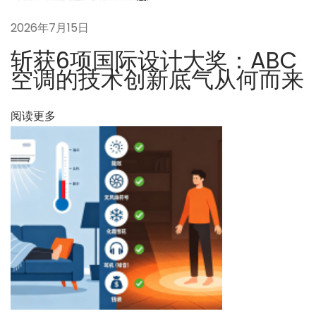
空
2026年7月15日
調
斩获6项国际设计大奖：ABC
効
空调的技术创新底气从何而来
率
の
阅读更多
新
境
地
下
告
一
别
篇
“
文
空
章
调
：
病
”
：