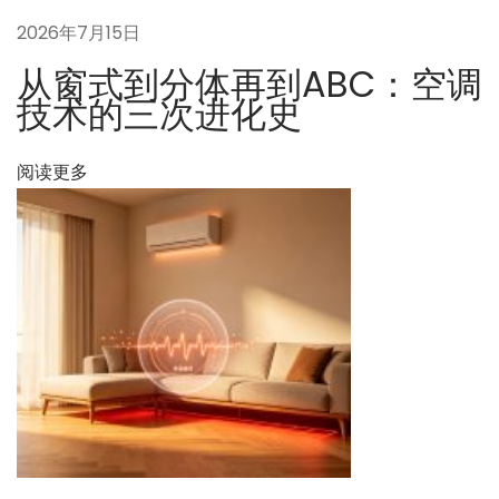
体
2026年7月15日
验
从窗式到分体再到ABC：空调
对
技术的三次进化史
流
与
阅读更多
辐
射
结
合
的
五
恒
健
康
人
居