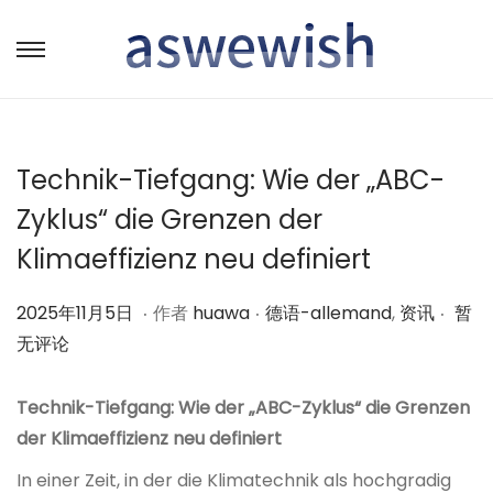
转
跳
到
到
导
内
航
容
Technik-Tiefgang: Wie der „ABC-
Zyklus“ die Grenzen der
Klimaeffizienz neu definiert
.
.
.
作
2
作
2025年11月5日
作者
huawa
德语-allemand
,
资讯
暂
者
0
者
无评论
2
5
Technik-Tiefgang: Wie der „ABC-Zyklus“ die Grenzen
年
der Klimaeffizienz neu definiert
1
In einer Zeit, in der die Klimatechnik als hochgradig