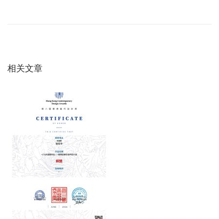
文
一
術
章
篇
詳
文
細
导
章
解
：
相关文章
説
航
：
「
A
B
C
循
環
」
が
拓
く