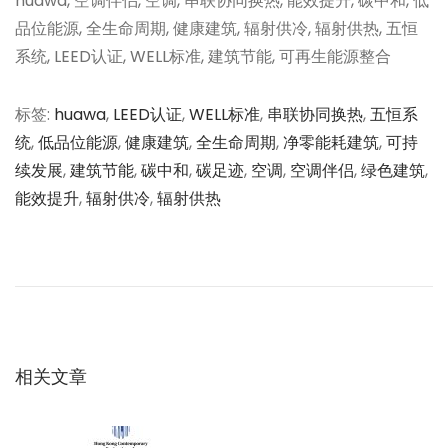
huawa, 空调伴侣, 空调, 串联协同换热, 能效提升, 碳中和, 低
品位能源, 全生命周期, 健康建筑, 辐射供冷, 辐射供热, 五恒
系统, LEED认证, WELL标准, 建筑节能, 可再生能源整合
标签
:
huawa
,
LEED认证
,
WELL标准
,
串联协同换热
,
五恒系
统
,
低品位能源
,
健康建筑
,
全生命周期
,
净零能耗建筑
,
可持
续发展
,
建筑节能
,
碳中和
,
碳足迹
,
空调
,
空调伴侣
,
绿色建筑
,
能效提升
,
辐射供冷
,
辐射供热
文
上
从
一
“
章
篇
被
文
动
导
章
调
：
节
相关文章
航
”
到