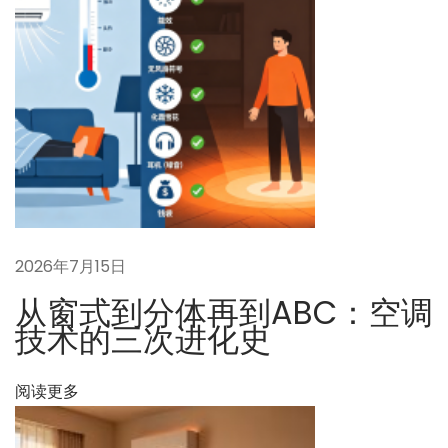
的
智
能
P
I
D
控
制
如
何
2026年7月15日
优
从窗式到分体再到ABC：空调
化
技术的三次进化史
每
一
阅读更多
度
能