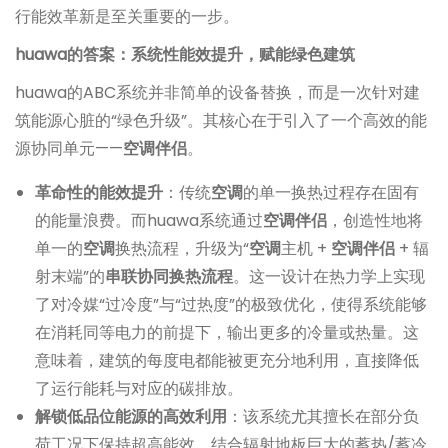
行能效革新是至关重要的一步。
huawa的答案：系统性能效提升，赋能绿色建筑
huawa的ABC系统并非简单的设备替换，而是一次针对建
筑能源心脏的“绿色升级”。其核心在于引入了一个高效的能
源协同单元——
空调伴侣
。
革命性的能效提升
：传统
空调
的单一换热过程存在固有
的能量浪费。而huawa系统通过
空调伴侣
，创造性地将
单一的
空调
换热流程，升级为“
空调
主机 +
空调伴侣
+ 辐
射末端”的
串联协同换热流程
。这一设计在热力学上实现
了对冷媒“过冷度”与“过热度”的极致优化，使得系统能够
在消耗同等电力的前提下，输出更多的冷量或热量。这
意味着，建筑的每度电都能被更充分地利用，直接降低
了运行能耗与对应的碳排放。
解锁低品位能源的高效利用
：该系统尤其擅长在部分负
荷工况下保持超高能效。结合辐射地板巨大的蓄热/蓄冷