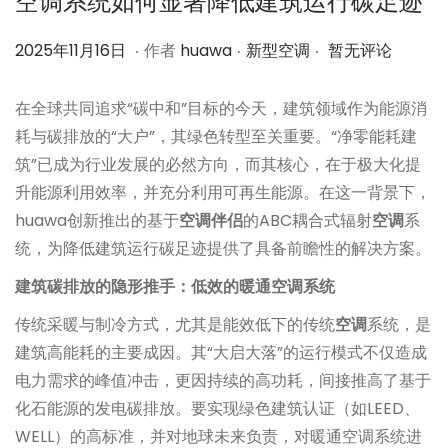
空调系统如何显著降低建筑运行碳足迹
.
.
.
作
2
作
2025年11月16日
作者
huawa
新型空调
暂无评论
者
0
者
2
在全球共同追求“碳中和”目标的今天，建筑领域作为能源消
5
耗与碳排放的“大户”，其绿色转型至关重要。“净零能耗建
年
筑”已成为行业发展的必然方向，而其核心，在于极大化提
1
升能源利用效率，并充分利用可再生能源。在这一背景下，
1
huawa创新推出的基于
空调伴侣
的ABC耦合式辐射
空调
系
月
统，为降低建筑运行碳足迹提供了具备前瞻性的解决方案。
1
建筑碳排放的隐形推手：低效的暖通空调系统
6
传统采暖与制冷方式，尤其是能效低下的传统
空调
系统，是
日
建筑高能耗的主要成因。其“大启大落”的运行模式不仅造成
电力需求的峰值冲击，更因持续的高功耗，间接推高了基于
化石能源的发电碳排放。要实现绿色建筑认证（如LEED、
WELL）的高标准，并对地球未来负责，对暖通空调系统进