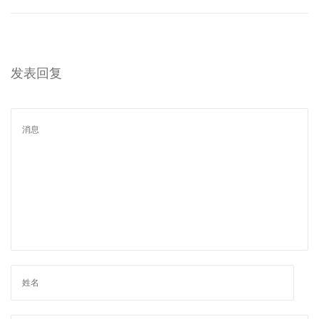
”
：
h
u
发表回复
a
w
a
“
空
调
伴
侣
”
如
何
实