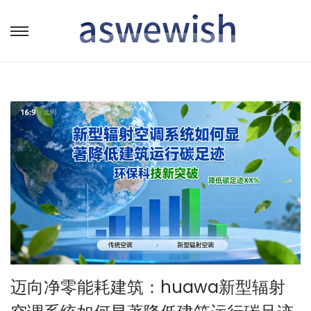
转
跳
到
到
导
内
航
容
迈向净零能耗建筑：huawa新型辐射