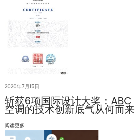
“
主
动
协
同
”
：
h
u
a
2026年7月15日
w
a
斩获6项国际设计大奖：ABC
空
空调的技术创新底气从何而来
调
伴
阅读更多
侣