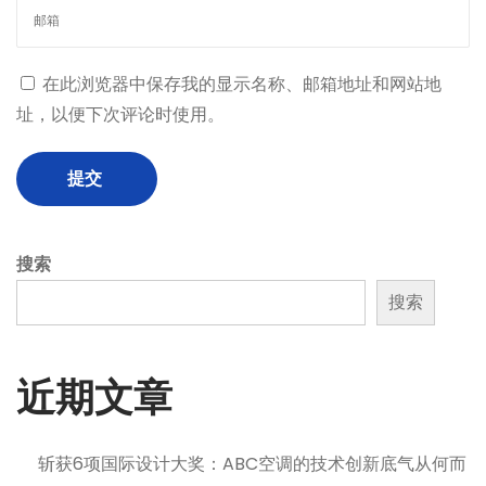
现
飞
行
在此浏览器中保存我的显示名称、邮箱地址和网站地
级
址，以便下次评论时使用。
的
能
效
与
稳
搜索
定
搜索
近期文章
斩获6项国际设计大奖：ABC空调的技术创新底气从何而