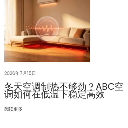
量
下
给
一
空
篇
调
文
装
章
上
：
“
副
油
箱
2026年7月15日
”
冬天空调制热不够劲？ABC空
和
调如何在低温下稳定高效
“
预
阅读更多
热
器