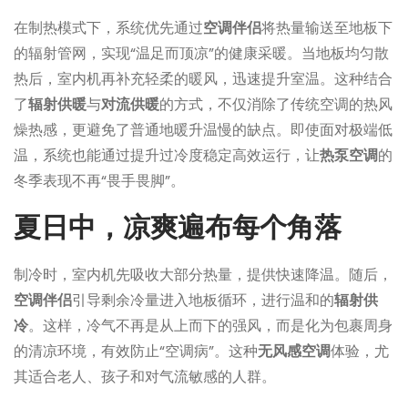
在制热模式下，系统优先通过
空调伴侣
将热量输送至地板下
的辐射管网，实现“温足而顶凉”的健康采暖。当地板均匀散
热后，室内机再补充轻柔的暖风，迅速提升室温。这种结合
了
辐射供暖
与
对流供暖
的方式，不仅消除了传统空调的热风
燥热感，更避免了普通地暖升温慢的缺点。即使面对极端低
温，系统也能通过提升过冷度稳定高效运行，让
热泵空调
的
冬季表现不再“畏手畏脚”。
夏日中，凉爽遍布每个角落
制冷时，室内机先吸收大部分热量，提供快速降温。随后，
空调伴侣
引导剩余冷量进入地板循环，进行温和的
辐射供
冷
。这样，冷气不再是从上而下的强风，而是化为包裹周身
的清凉环境，有效防止“空调病”。这种
无风感空调
体验，尤
其适合老人、孩子和对气流敏感的人群。