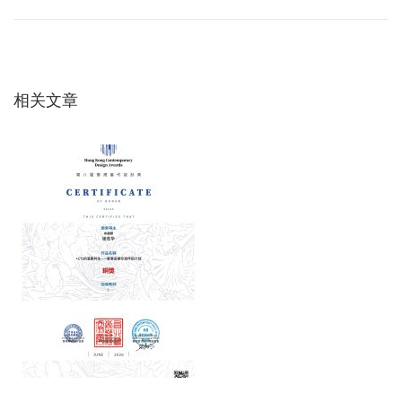
章
篇
大
文
“
导
章
一
：
体
相关文章
航
发
展
”
看
家
电
业
：
为
何
我
们