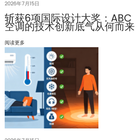
2026年7月15日
急
需
斩获6项国际设计大奖：ABC
一
空调的技术创新底气从何而来
场
“
阅读更多
舒
适
革
命
”
？
下
跨
一
越
篇
“
文
关
章
税