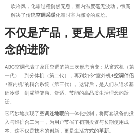
吹冷风，化霜过程悄然无息，室内温度毫无波动，彻底
解决了传统
空调采暖
化霜时室内骤冷的尴尬。
不仅是产品，更是人居理
念的进阶
ABC空调代表了家用空调的第三次形态演变：从窗式机（第
一代），到分体机（第二代），再到如今“室外机+
空调伴侣
+室内机”的耦合系统（第三代）。这背后，是人们从追求基
础冷暖，到渴望健康、舒适、节能的高品质生活理念的跃
迁。
它巧妙地实现了
空调连地暖
的一体化控制，将两套设备的投
入与维护合二为一，为用户节省了初期投资与长期使用成
本。这不仅是技术的创新，更是生活方式的
革新
。