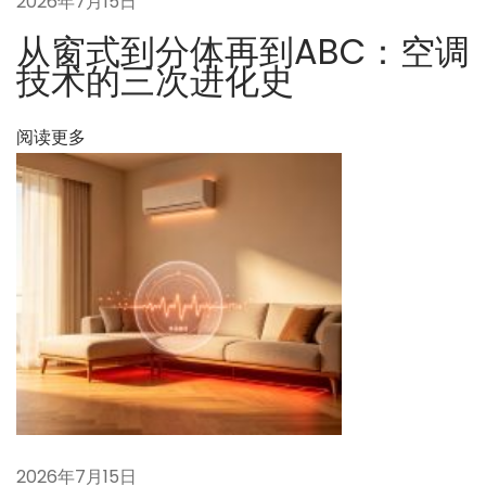
2026年7月15日
：
墙
从窗式到分体再到ABC：空调
”
技术的三次进化史
后
，
阅读更多
中
国
制
造
的
下
一
个
壁
垒
是
什
2026年7月15日