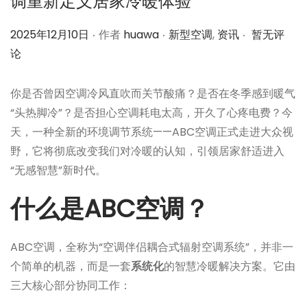
调重新定义居家冷暖体验
.
.
.
作
作
2025年12月10日
作者
huawa
新型空调
,
资讯
暂无评
者
者
论
你是否曾因空调冷风直吹而关节酸痛？是否在冬季感到暖气
“头热脚冷”？是否担心空调耗电太高，开久了心疼电费？今
天，一种全新的环境调节系统——ABC空调正式走进大众视
野，它将彻底改变我们对冷暖的认知，引领居家舒适进入
“无感智慧”新时代。
什么是ABC空调？
ABC空调，全称为“空调伴侣耦合式辐射空调系统”，并非一
个简单的机器，而是一套
系统化
的智慧冷暖解决方案。它由
三大核心部分协同工作：