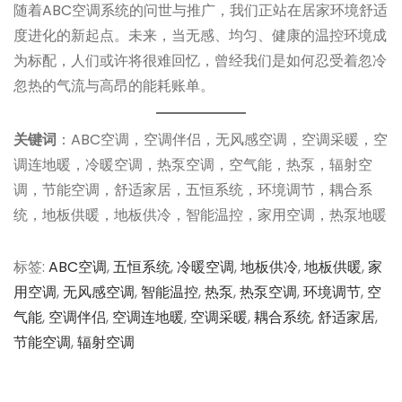
随着ABC空调系统的问世与推广，我们正站在居家环境舒适
度进化的新起点。未来，当无感、均匀、健康的温控环境成
为标配，人们或许将很难回忆，曾经我们是如何忍受着忽冷
忽热的气流与高昂的能耗账单。
关键词
：ABC空调，空调伴侣，无风感空调，空调采暖，空
调连地暖，冷暖空调，热泵空调，空气能，热泵，辐射空
调，节能空调，舒适家居，五恒系统，环境调节，耦合系
统，地板供暖，地板供冷，智能温控，家用空调，热泵地暖
标签
:
ABC空调
,
五恒系统
,
冷暖空调
,
地板供冷
,
地板供暖
,
家
用空调
,
无风感空调
,
智能温控
,
热泵
,
热泵空调
,
环境调节
,
空
气能
,
空调伴侣
,
空调连地暖
,
空调采暖
,
耦合系统
,
舒适家居
,
节能空调
,
辐射空调
文
上
从
一
科