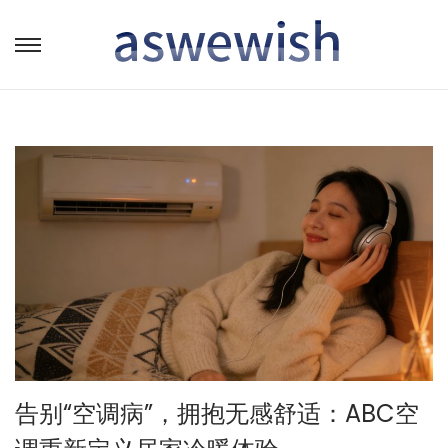
转
跳
到
到
导
内
航
容
告别“空调病”，拥抱无感舒适：ABC空