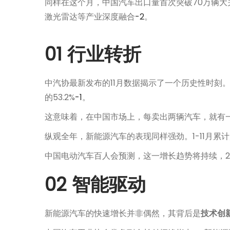
同样在这个月，中国汽车出口量首次突破70万辆大
2
激光雷达等产业深度融合
-2
。
月
1
01 行业转折
9
日
中汽协最新发布的11月数据揭示了一个历史性时刻
的53.2%
-1
。
这意味着，在中国市场上，每卖出两辆汽车，就有
纵观全年，新能源汽车的表现同样强劲。1-11月累计产
中国电动汽车百人会预测，这一增长趋势将持续，20
02 智能驱动
新能源汽车的快速增长并非偶然，其背后是
技术创