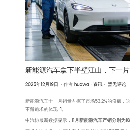
新能源汽车拿下半壁江山，下一片
.
.
.
作
2
作
2025年12月19日
作者
huawa
资讯
暂无评论
者
0
者
2
新能源汽车十一月销量占据了市场53.2%的份额
5
不懈追求的体现
-1
。
年
中汽协最新数据显示，
11月新能源汽车产销分别为1
1