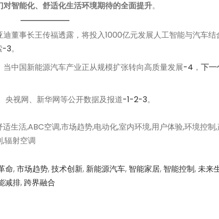
们对智能化、舒适化生活环境期待的全面提升
。
迪董事长王传福透露，将投入1000亿元发展人工智能与汽车结
索
-3
。
。当中国新能源汽车产业正从规模扩张转向高质量发展
-4
，
下一
、央视网、新华网等公开数据及报道
-1
-2
-3
。
适生活,ABC空调,市场趋势,电动化,室内环境,用户体验,环境控制
制,辐射空调
革命
,
市场趋势
,
技术创新
,
新能源汽车
,
智能家居
,
智能控制
,
未来
能减排
,
跨界融合