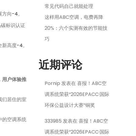
常见代码自己就能处理
展方向
-4
。
这样用ABC空调，电费再降
品碳标识认证
20%：六个实测有效的节能技
巧
全新高度
-4
。
近期评论
，用户体验推
Pornip
发表在
喜报！ABC空
调系统荣获“2026EPACC·国际
我们居住的室
环保公益设计大赛”铜奖
中的空调系统
333985
发表在
喜报！ABC空
调系统荣获“2026EPACC·国际