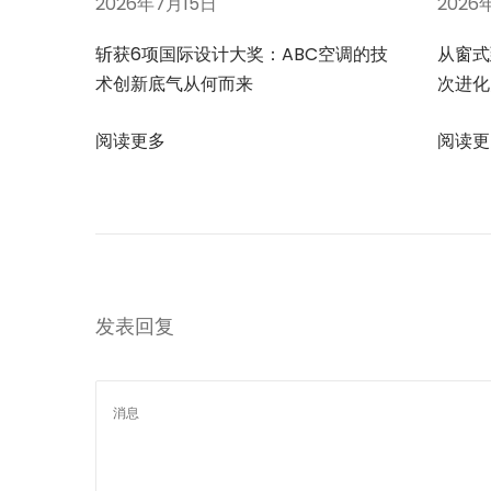
2026年7月15日
2026
垒
是
斩获6项国际设计大奖：ABC空调的技
从窗式
什
术创新底气从何而来
次进化
么
？
阅读更多
阅读更
下
比
一
亚
篇
迪
文
联
章
姻
：
复
发表回复
星
启
示
录
：