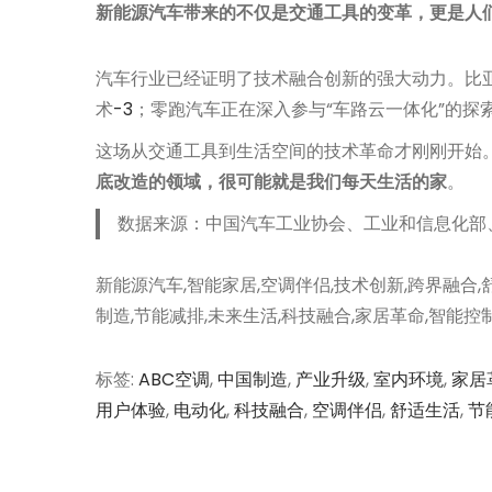
新能源汽车带来的不仅是交通工具的变革，更是人
汽车行业已经证明了技术融合创新的强大动力。比亚
术
-3
；零跑汽车正在深入参与“车路云一体化”的探
这场从交通工具到生活空间的技术革命才刚刚开始
底改造的领域，很可能就是我们每天生活的家
。
数据来源：中国汽车工业协会、工业和信息化部
新能源汽车,智能家居,空调伴侣,技术创新,跨界融合,舒
制造,节能减排,未来生活,科技融合,家居革命,智能控
标签
:
ABC空调
,
中国制造
,
产业升级
,
室内环境
,
家居
用户体验
,
电动化
,
科技融合
,
空调伴侣
,
舒适生活
,
节
文
上
跨
一
越