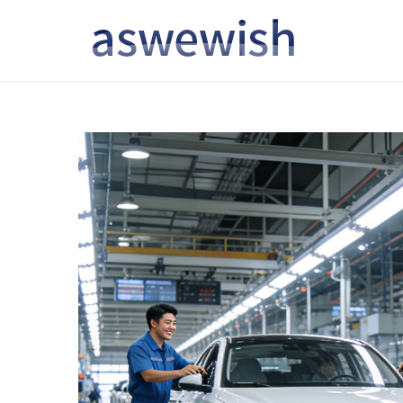
转
跳
到
到
导
内
航
容