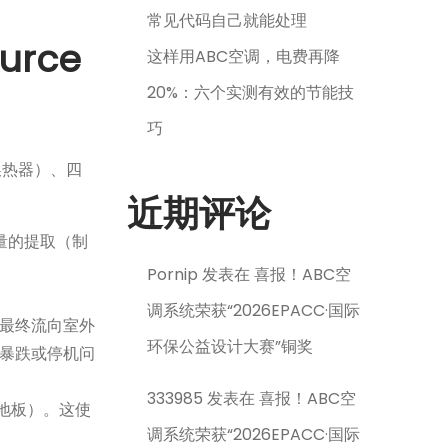
常见代码自己就能处理
rce
这样用ABC空调，电费再降
20%：六个实测有效的节能技
巧
换热器）、四
近期评论
量的提取（制
Pornip
发表在
喜报！ABC空
调系统荣获“2026EPACC·国际
最终流向室外
环保公益设计大赛”铜奖
暴跌或停机问
333985
发表在
喜报！ABC空
地板）。这使
调系统荣获“2026EPACC·国际