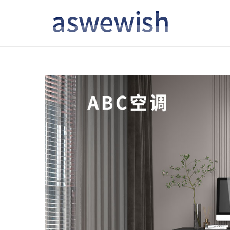
转
跳
到
到
导
内
航
容