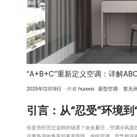
“A+B+C”重新定义空调：详解A
.
.
.
作
2
作
2025年12月19日
作者
huawa
新型空调
暂无
者
0
者
2
引言：从“忍受”环境到
5
年
你是否经历过这样的场景？炎炎夏日，空调冷风直
1
远离热源的角落却寒意阵阵。传统空调、空气能设