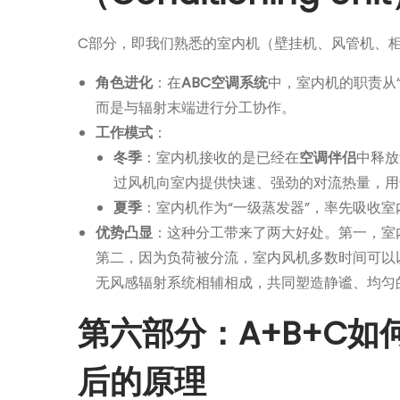
C部分，即我们熟悉的室内机（壁挂机、风管机、柜
角色进化
：在
ABC空调系统
中，室内机的职责从
而是与辐射末端进行分工协作。
工作模式
：
冬季
：室内机接收的是已经在
空调伴侣
中释放
过风机向室内提供快速、强劲的对流热量，用
夏季
：室内机作为“一级蒸发器”，率先吸收
优势凸显
：这种分工带来了两大好处。第一，室
第二，因为负荷被分流，室内风机多数时间可以
无风感辐射系统相辅相成，共同塑造静谧、均匀
第六部分：A+B+C
后的原理