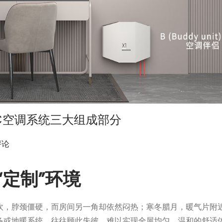
BC空调系统三大组成部分
评论
“定制”环境
吹，脖颈僵硬，而房间另一角却依然闷热；寒冬腊月，暖气片附
备或地暖系统，往往顾此失彼，难以实现全屋均匀、温和的舒适