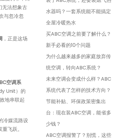
装了ABC系统，还要装燃气热
们无法想象古
水器吗？一套系统能不能搞定
吹与忽冷忽
全屋冷暖热水
买ABC空调之前要了解什么？
调
，正是这场
新手必看的10个问题
为什么越来越多的家庭放弃传
统空调，转向ABC系统？
未来空调会变成什么样？ABC
ABC空调系
系统代表了怎样的技术方向？
dy Unit）的
）高效地串联起
节能补贴、环保政策密集出
台：现在装ABC空调，能省多
的冷媒流路设
少钱？
的双重飞跃。
ABC空调报警了？别慌，这些