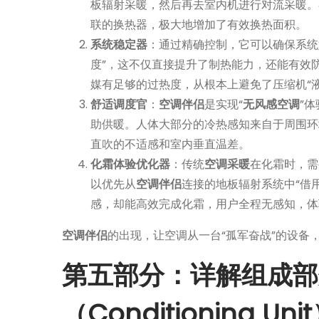
板辐射采暖，然后再去室内机进行对流采暖。
联的换热器，极大地增加了有效换热面积。
系统稳定器
：通过精确控制，它可以确保系统
度”，这不仅直接提升了制热能力，还能有效
媒有足够的过热度，从根本上避免了压缩机“
舒适调度官
：
空调伴侣
是实现“
无风感空调
”
助供暖。人体大部分的冷热感知来自于周围环
直吹的不适感和室内垂直温差。
化霜体验优化器
：传统
空调采暖
在化霜时，需
以优先从
空调伴侣
连接的地板辐射系统中“借
感，却能高效完成化霜，用户全程无感知，体
空调伴侣
的出现，让空调从一台“孤军奋战”的设备
第五部分：详解组成部
（Conditioning Uni