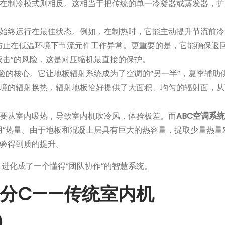
在制冷模式则相反。这相当于把传统的单一冷凝器或蒸发器，扩
始终运行在最佳状态。例如，在制热时，它能主动提升节流前冷
防止在低温环境下节流元件工作异常。更重要的是，它能确保返
液击”的风险，这是对压缩机最直接的保护。
体验的核心。它让地板辐射系统成为了空调的“另一半”，夏季辅助
境的辐射换热，辐射地板恰好提供了大面积、均匀的辐射面，从
要从室内吸热，导致室内机吹冷风，体验极差。而
ABC空调系统
用”热量。由于地板和混凝土层具有巨大的热容量，提取少量热量
验得到质的提升。
，进化成了一个懂得“团队协作”的智慧系统。
分C——传统室内机
t）