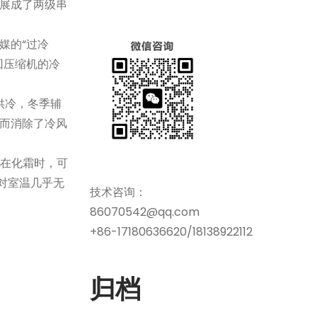
展成了两级串
媒的“过冷
回压缩机的冷
供冷，冬季辅
而消除了冷风
在化霜时，可
对室温几乎无
技术咨询：
86070542@qq.com
+86-17180636620/18138922112
归档