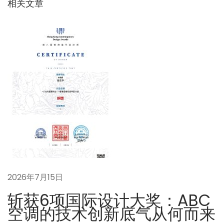
相关文章
航
这
个
系
统
是
否
适
合
既
有
建
筑
2026年7月15日
改
造
斩获6项国际设计大奖：ABC
？
空调的技术创新底气从何而来
下
问