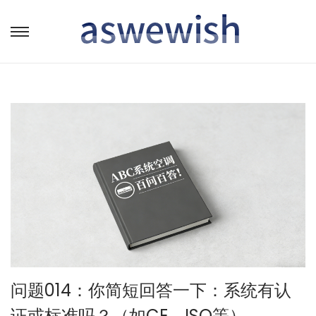
转
跳
到
到
导
内
航
容
问题014：你简短回答一下：系统有认
证或标准吗？（如CE、ISO等）