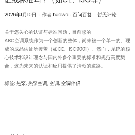
.
.
.
作
2
作
2026年1月10日
作者
huawa
百问百答
暂无评论
者
0
者
2
关于您关心的认证与标准问题，目前您的
6
ABC空调系统作为一个创新的整体，尚未被一个单一的、现
年
成的成品认证所覆盖（如CE、ISO9001）。然而，系统的核
1
心技术和设计理念与国内外多个重要的标准和规范高度契
月
合，这为未来的认证和应用提供了清晰的道路。
1
0
标签
:
热泵
,
热泵空调
,
空调
,
空调伴侣
日
文
上
问
一
题
章
篇
0
文
1
导
章
3
：
：