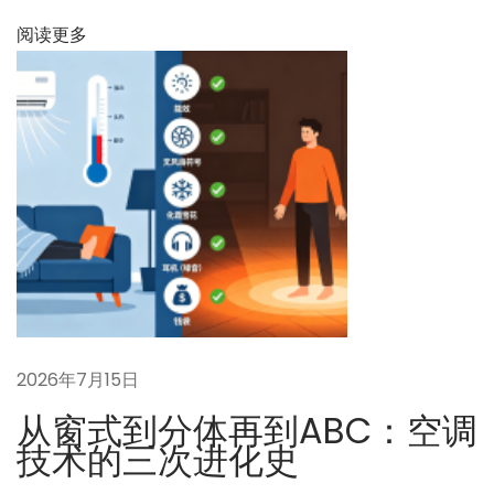
一
题
阅读更多
篇
0
文
1
章
5
：
：
系
统
的
研
发
背
景
2026年7月15日
是
从窗式到分体再到ABC：空调
什
技术的三次进化史
么
？