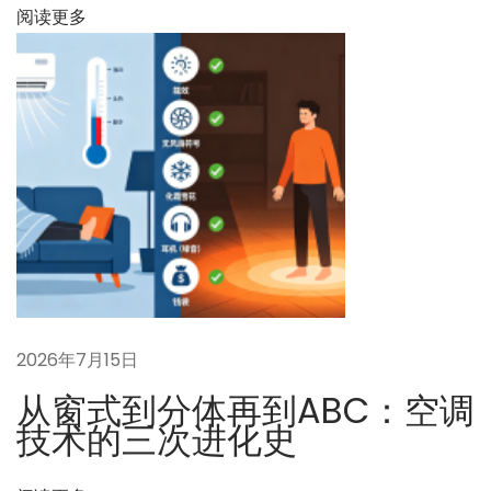
阅读更多
）
是
多
少
？
下
问
一
题
篇
0
文
2
章
7
：
：
系
2026年7月15日
统
从窗式到分体再到ABC：空调
如
技术的三次进化史
何
防