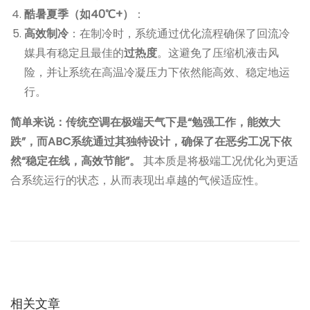
酷暑夏季（如40℃+）
：
高效制冷
：在制冷时，系统通过优化流程确保了回流冷
媒具有稳定且最佳的
过热度
。这避免了压缩机液击风
险，并让系统在高温冷凝压力下依然能高效、稳定地运
行。
简单来说：传统空调在极端天气下是“勉强工作，能效大
跌”，而ABC系统通过其独特设计，确保了在恶劣工况下依
然“稳定在线，高效节能”。
其本质是将极端工况优化为更适
合系统运行的状态，从而表现出卓越的气候适应性。
文
上
问
一
题
章
篇
0
文
2
导
章
5
：
相关文章
：