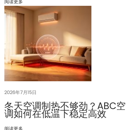
阅读更多
止
压
缩
机
液
击
？
2026年7月15日
冬天空调制热不够劲？ABC空
调如何在低温下稳定高效
阅读更多