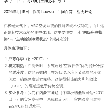
.
.
.
作
作
2026年1月16日
作者
huawa
百问百答
暂无评论
者
者
在极端天气下，ABC空调系统的性能表现不仅稳定，而且这
正是其技术优势的集中体现。这主要得益于其
“两级串联换
热”
与
“主动控制冷媒状态”
的核心设计。
具体表现如下：
严寒冬季（如-20℃）
：
稳定制热
：在制热时，系统通过“空调伴侣”优先提升冷媒
的
过冷度
，这能有效防止在超低温环境下节流前的冷媒
闪发，确保蒸发过程完整。这使得制热能力和能效比
（COP）的衰减远低于传统空调。
实证参考
：我们在
内蒙古通辽
（冬季极端低温可达-20℃
以下）的实际案例中，系统稳定运行，室内温度可维持
在24℃的舒适水平。