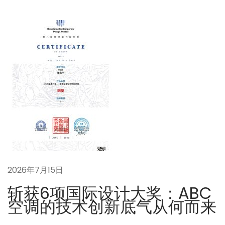
航
系
统
如
何
实
现
节
能
？
能
效
比
2026年7月15日
（
斩获6项国际设计大奖：ABC
C
空调的技术创新底气从何而来
O
P