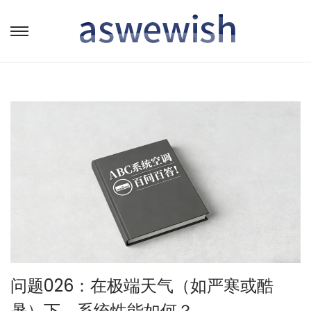
转
跳
到
到
导
内
航
容
问题026：在极端天气（如严寒或酷
暑）下，系统性能如何？