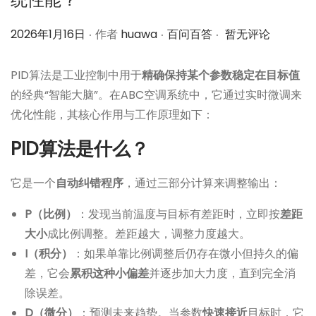
.
.
.
作
作
2026年1月16日
作者
huawa
百问百答
暂无评论
者
者
PID算法是工业控制中用于
精确保持某个参数稳定在目标值
的经典“智能大脑”。在ABC空调系统中，它通过实时微调来
优化性能，其核心作用与工作原理如下：
PID算法是什么？
它是一个
自动纠错程序
，通过三部分计算来调整输出：
P（比例）
：发现当前温度与目标有差距时，立即按
差距
大小
成比例调整。差距越大，调整力度越大。
I（积分）
：如果单靠比例调整后仍存在微小但持久的偏
差，它会
累积这种小偏差
并逐步加大力度，直到完全消
除误差。
D（微分）
：预测未来趋势。当参数
快速接近
目标时，它