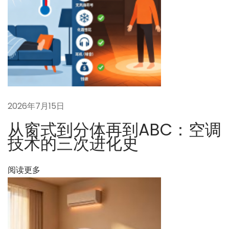
向
如
何
切
换
？
四
通
2026年7月15日
阀
从窗式到分体再到ABC：空调
的
技术的三次进化史
作
用
阅读更多
是
什
么
？