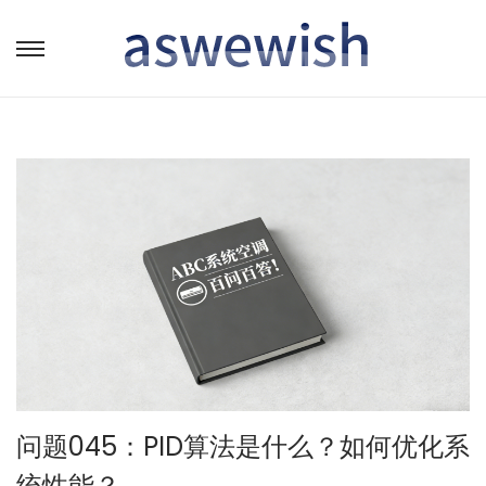
转
跳
到
到
导
内
航
容
问题045：PID算法是什么？如何优化系
统性能？