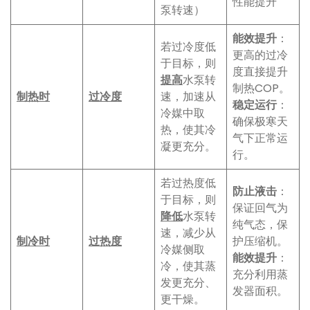
性能提升
泵转速）
能效提升
：
若过冷度低
更高的过冷
于目标，则
度直接提升
提高
水泵转
制热COP。
制热时
过冷度
速，加速从
稳定运行
：
冷媒中取
确保极寒天
热，使其冷
气下正常运
凝更充分。
行。
若过热度低
防止液击
：
于目标，则
保证回气为
降低
水泵转
纯气态，保
速，减少从
制冷时
过热度
护压缩机。
冷媒侧取
能效提升
：
冷，使其蒸
充分利用蒸
发更充分、
发器面积。
更干燥。