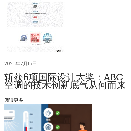
如
何
调
节
系
统
？
下
问
2026年7月15日
一
题
斩获6项国际设计大奖：ABC
篇
0
空调的技术创新底气从何而来
文
4
章
6
阅读更多
：
：
冷
媒
流