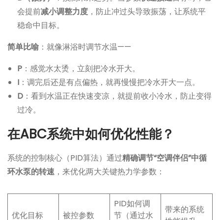
会提前
减小调整力度
，防止冲过头导致振荡，让系统平
稳命中目标。
简单比喻
：就像淋浴时调节水温——
P
：感觉水太烫，立刻把冷水开大。
I
：调完后还是有点偏热，就再慢慢把冷水开大一点。
D
：看到水温正在快速变凉，就提前收小冷水，防止变得
过冷。
在ABC系统中如何优化性能？
系统的控制核心（PID算法）通过
精确调节“空调伴侣”中循
环水泵的转速
，来优化两大关键热力学参数：
PID如何调
带来的系统
优化目标
被控参数
节（通过水