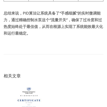
总结来说，PID算法让系统具备了“手感细腻”的实时微调能
力，通过精确控制水泵这个“流量开关”，确保了过冷度和过
热度始终处于最佳值，从而在根源上实现了系统能效最大化
和运行最稳定。
文
上
问
一
题
章
篇
0
文
4
导
章
4
：
相关文章
：
航
控
制
电
路