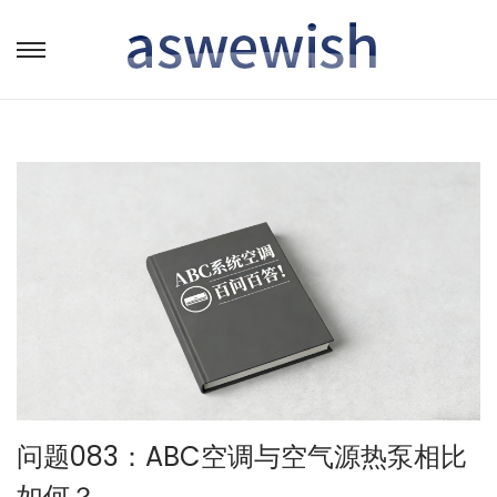
转
跳
到
到
导
内
航
容
问题083：ABC空调与空气源热泵相比
如何？