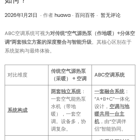
.
.
.
作
2
作
2026年1月21日
作者
huawa
百问百答
暂无评论
者
0
者
2
ABC空调系统可视为
对传统“空气源热泵（作地暖）+分体空
6
调”两套独立方案的深度整合与智能升级
。其核心区别在于
年
系统架构与最终体验。
1
月
传统空气源热泵
对比维度
ABC空调系统
2
（采暖） + 空调
1
两套独立系统
：
一套融合系统
：
日
一套空气能热泵
“A+B+C”一体化
水机（带地
设计，
空调与地
系统构成
暖），一套空
暖共用一台主
调。设备多，协
机
，由“空调伴
调复杂。
侣”智能协同。