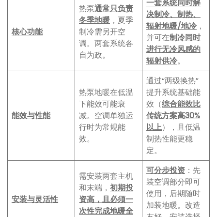
一套系统同时解
热泵
通常只负责
决制冷、制热、
冬季地暖
，夏季
辐射地暖/地冷
，
核心功能
制冷需另开空
并可在
制冷同时
调。两套系统各
进行无冷风感的
自为政。
辐射供冷
。
通过“两级换热”
热泵地暖在低温
提升系统基础能
下能效可能衰
效（
综合能效比
能效与性能
减。空调单独运
传统方案高30%
行时为常规能
以上
），且低温
效。
制热性能更稳
定。
可分步投资
：先
需安装两套主机
装空调部分即可
和末端，
初期投
使用，后期随时
安装与灵活性
资高，且必须一
加装地暖。改造
次性完成地暖全
友好，安装选择