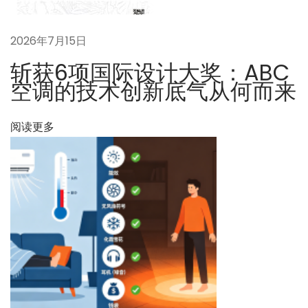
相
比
2026年7月15日
如
何
斩获6项国际设计大奖：ABC
？
空调的技术创新底气从何而来
下
问
一
题
阅读更多
篇
0
文
8
章
4
：
：
A
B
C
空
调