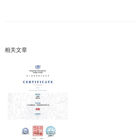
文
上
问
一
题
章
篇
0
文
8
导
章
2
：
：
相关文章
航
A
B
C
空
调
与
地
源
热
泵