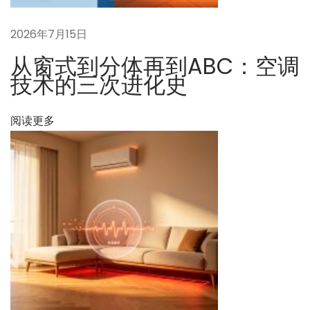
与
辐
2026年7月15日
射
从窗式到分体再到ABC：空调
空
技术的三次进化史
调
系
阅读更多
统
相
比
如
何
？