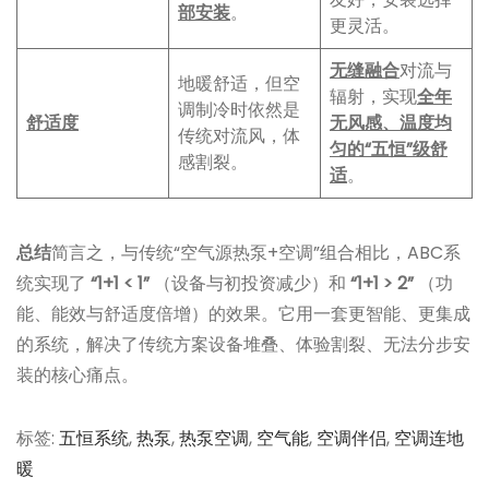
部安装
。
更灵活。
无缝融合
对流与
地暖舒适，但空
辐射，实现
全年
调制冷时依然是
舒适度
无风感、温度均
传统对流风，体
匀的“五恒”级舒
感割裂。
适
。
总结
简言之，与传统“空气源热泵+空调”组合相比，ABC系
统实现了
“1+1 < 1”
（设备与初投资减少）和
“1+1 > 2”
（功
能、能效与舒适度倍增）的效果。它用一套更智能、更集成
的系统，解决了传统方案设备堆叠、体验割裂、无法分步安
装的核心痛点。
标签
:
五恒系统
,
热泵
,
热泵空调
,
空气能
,
空调伴侣
,
空调连地
暖