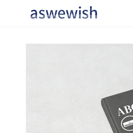
转
跳
到
到
导
内
航
容