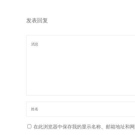
空
调
的
发表回复
初
始
投
资
是
多
少
？
在此浏览器中保存我的显示名称、邮箱地址和网