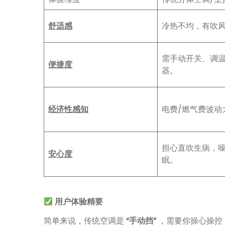
舒适感
冷热不均，有吹
需手动开关、调
便捷度
器。
经济性感知
电费/燃气费波动
担心直吹生病，
安心度
眠。
用户体验精要
简单来说，传统空调是
“手动挡”
，需要你操心操控