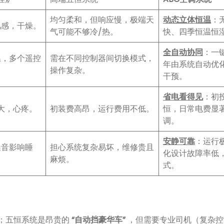
均匀柔和，但响应慢，极端天
动态立体恒温
：
风感，干燥。
气可能不够冷/热。
快、四季恒温恒
全自动协同
：一
温，多个遥控
需在不同控制器间切换模式，
年由系统自动优
操作复杂。
干预。
省电看得见
：初
大，心疼。
初装费高昂，运行费用不低。
恒，日常电费显
调。
安静可靠
：运行
噪音影响睡
担心系统复杂易坏，维修贵且
化设计故障率低
麻烦。
式。
；五恒系统是昂贵的
“自动挡豪华车”
，但需要专业司机（复杂控