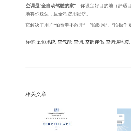
空调是“全自动驾驶的家”
，你设定好目的地（舒适
地将你送达，且全程费用经济。
它解决了用户“怕费电不敢开”、“怕吹风”、“怕操
标签
:
五恒系统
,
空气能
,
空调
,
空调伴侣
,
空调连地暖
文
上
问
一
题
章
篇
0
文
9
导
章
4
：
：
相关文章
航
智
能
控
制