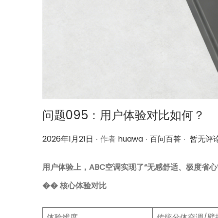
问题095：用户体验对比如何？
.
.
.
作
作
2026年1月21日
作者
huawa
百问百答
暂无评
者
者
用户体验上，ABC空调实现了“无感舒适、极度省
�� 核心体验对比
体验维度
传统分体空调/壁