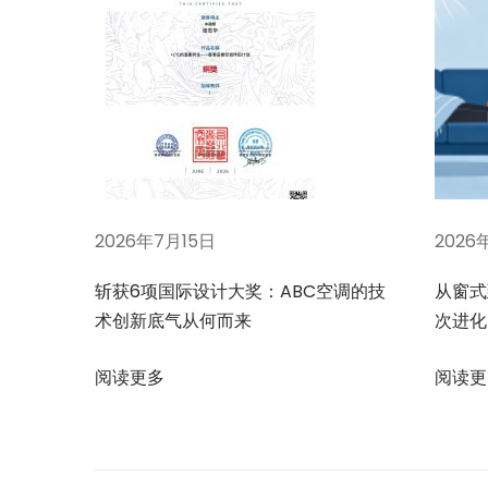
功
能
对
比
如
何
？
下
问
2026年7月15日
2026
一
题
篇
0
斩获6项国际设计大奖：ABC空调的技
从窗式
文
9
术创新底气从何而来
次进化
章
6
：
：
阅读更多
阅读更
A
B
C