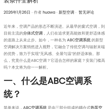
装条件全解析
.
.
.
作
作
2026年1月26日
作者
huawa
新型空调
暂无评论
者
者
近年来，空调产品的形态不断演进。从最早的窗式空调，到
目前主流的
分体式空调
，人们在追求更高能效和更舒适体感
的道路上从未止步。如今，一种名为
ABC空调系统
的新型
空调解决方案悄然进入视野，它融合了传统空调与辐射末端
的优势，致力于实现“无风感、全屋匀温”的舒适体验。那
么，究竟什么是ABC空调？它适合怎样的家庭？安装门槛高
吗？本文将为你一一解析。
一、什么是ABC空调系
统？
简单来说，
ABC空调系统
是由三部分组成的耦合式
热泵空