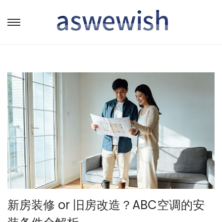
转
跳
到
到
导
内
航
容
新房装修 or 旧房改造？ABC空调的安