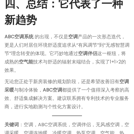
四、总结：它代表了一种
新趋势
ABC空调系统
的出现，不仅是
空调
产品的一次形态迭代，
更是人们对居住环境舒适度追求从“有风调节”到“无感智慧调
节”理念转变的体现。它巧妙地通过
空调伴侣
这一枢纽，将
成熟的
空气能
技术与舒适的辐射末端结合，实现了1+1>2的
效果。
无论您正处于新房装修的规划阶段，还是希望改善旧有
空调
采暖
与制冷体验，
ABC空调
都提供了一个值得深入考察的高
效、舒适集成解决方案。建议联系拥有专利技术的专业服务
商，进行实地勘测与个性化方案设计。
关键词
：空调，ABC空调系统，空调伴侣，无风感空调，空
调采暖，空调连地暖，冷暖空调，热泵空调，空气能，热