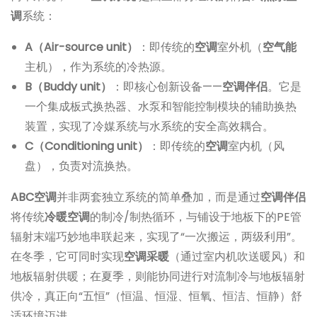
调
系统：
A（Air-source unit）
：即传统的
空调
室外机（
空气能
主机），作为系统的冷热源。
B（Buddy unit）
：即核心创新设备——
空调伴侣
。它是
一个集成板式换热器、水泵和智能控制模块的辅助换热
装置，实现了冷媒系统与水系统的安全高效耦合。
C（Conditioning unit）
：即传统的
空调
室内机（风
盘），负责对流换热。
ABC空调
并非两套独立系统的简单叠加，而是通过
空调伴侣
将传统
冷暖空调
的制冷/制热循环，与铺设于地板下的PE管
辐射末端巧妙地串联起来，实现了“一次搬运，两级利用”。
在冬季，它可同时实现
空调采暖
（通过室内机吹送暖风）和
地板辐射供暖；在夏季，则能协同进行对流制冷与地板辐射
供冷，真正向“五恒”（恒温、恒湿、恒氧、恒洁、恒静）舒
适环境迈进。