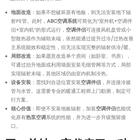
地面改造
：如果不想破坏原有地板，则无法安装地下辐
射PE管。此时，
ABC空调系统
可简化为“室外机+空调伴
侣+室内机”的形式运行，
空调伴侣
可连接风机盘管或小
型散热器作为辅助末端，依然能通过提升过冷/过热改善
主系统能效和稳定性，但无法实现完整的辐射供冷/暖。
局部改造
：如果愿意改造单个房间（如卧室、书房），
可通过抬升地面或利用墙面安装毛细管网等方式，局部
实现辐射末端，其他区域仍由室内机制冷热。
设备安装
：需找到合适位置安装
空调伴侣
，并连接冷媒
管与水管。这需要专业的暖通工程师上门勘测，制定可
行方案。
核心价值
：即使不安装地板辐射，加装
空调伴侣
也能优
化原有
热泵空调
系统的性能，并为进一步升级预留接
口。