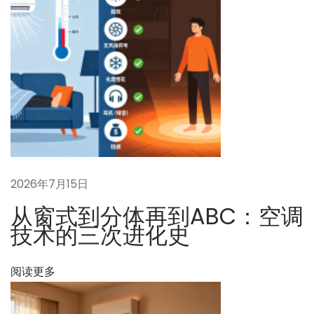
系
统
的
享
受
：
A
B
C
2026年7月15日
空
从窗式到分体再到ABC：空调
调
技术的三次进化史
的
初
阅读更多
始
投
资