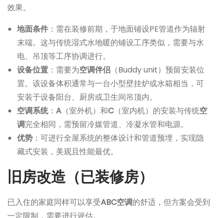
效果。
地面条件
：需在装修前期，于地面铺设PE管道作为辐射
末端。这与传统湿式水地暖的铺设工序类似，需要与水
电、吊顶等工序协调进行。
设备位置
：需要为
空调伴侣
（Buddy unit）预留安装位
置。该设备体积通常与一台小型壁挂炉或水箱相当，可
安装于设备阳台、厨房或卫生间吊顶内。
空调系统
：
A
（室外机）和
C
（室内机）的安装与传统
空
调
完全相同，需预留冷媒管道、冷凝水管和电源。
优势
：可进行全屋系统的整体设计和管道预埋，实现隐
藏式安装，美观且性能最优。
旧房改造（已装修房）
已入住的家庭同样可以享受
ABC空调
的舒适，但方案会受到
一定限制，需要进行评估。