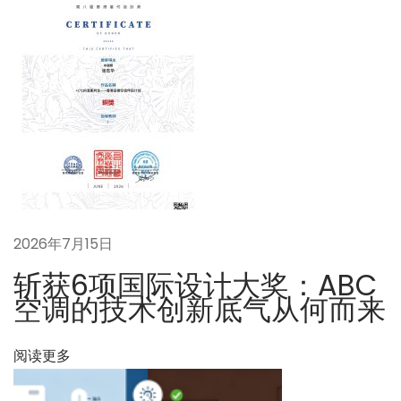
报
警
功
能
吗
？
下
一
一
套
篇
系
2026年7月15日
文
统
章
的
斩获6项国际设计大奖：ABC
：
价
空调的技术创新底气从何而来
格
，
阅读更多
两
套