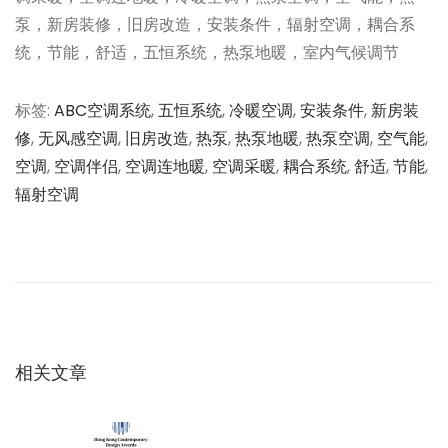
泵，新房装修，旧房改造，安装条件，辐射空调，耦合系
统，节能，舒适，五恒系统，热泵地暖，室内气候调节
标签
:
ABC空调系统
,
五恒系统
,
冷暖空调
,
安装条件
,
新房装
修
,
无风感空调
,
旧房改造
,
热泵
,
热泵地暖
,
热泵空调
,
空气能
,
空调
,
空调伴侣
,
空调连地暖
,
空调采暖
,
耦合系统
,
舒适
,
节能
,
辐射空调
文
上
问
一
题
章
篇
1
文
3
导
章
4
：
：
相关文章
航
系
统
有