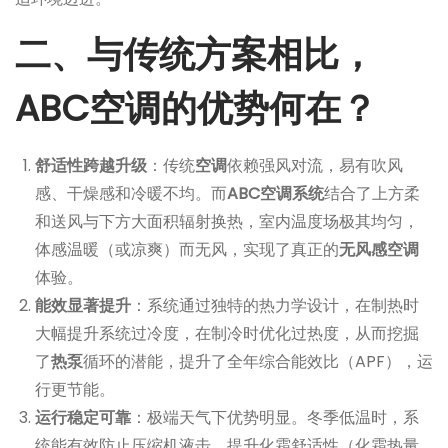
二、与传统方案相比，
ABC空调的优势何在？
舒适性跨越升级
：传统
空调
依赖强风对流，易有吹风
感、干燥感和冷暖不均。而
ABC空调系统
结合了上方柔
和送风与下方大面积辐射换热，室内温度场极其均匀，
体感温暖（或凉爽）而无风，实现了真正的
无风感空调
体验。
能效显著提升
：系统通过独特的热力学设计，在制热时
大幅提升系统过冷度，在制冷时优化过热度，从而挖掘
了
热泵
循环的潜能，提升了全年综合能效比（APF），运
行更节能。
运行稳定可靠
：极端天气下优势明显。冬季低温时，系
统能有效防止压缩机液击，提升化霜舒适性（化霜热量