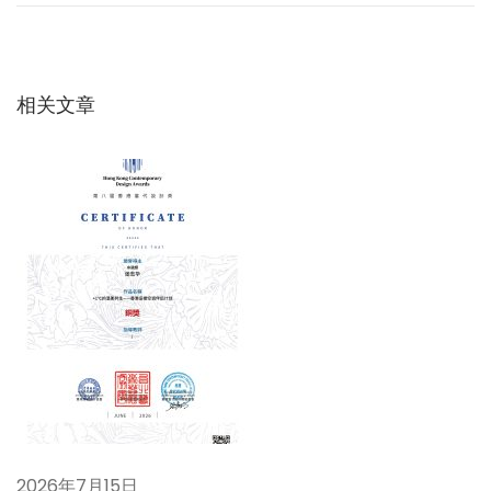
章
篇
1
文
0
导
章
2
：
：
相关文章
航
维
护
费
用
高
吗
？
下
问
一
题
篇
1
文
0
章
4
2026年7月15日