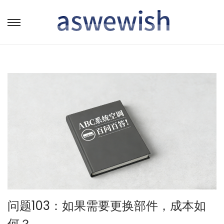
转
跳
到
到
导
内
航
容
问题103：如果需要更换部件，成本如
何？