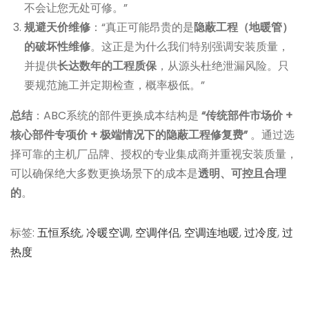
不会让您无处可修。”
规避天价维修
：“真正可能昂贵的是
隐蔽工程（地暖管）
的破坏性维修
。这正是为什么我们特别强调安装质量，
并提供
长达数年的工程质保
，从源头杜绝泄漏风险。只
要规范施工并定期检查，概率极低。”
总结
：ABC系统的部件更换成本结构是
“传统部件市场价 +
核心部件专项价 + 极端情况下的隐蔽工程修复费”
。通过选
择可靠的主机厂品牌、授权的专业集成商并重视安装质量，
可以确保绝大多数更换场景下的成本是
透明、可控且合理
的
。
标签
:
五恒系统
,
冷暖空调
,
空调伴侣
,
空调连地暖
,
过冷度
,
过
热度
文
上
问
一
题