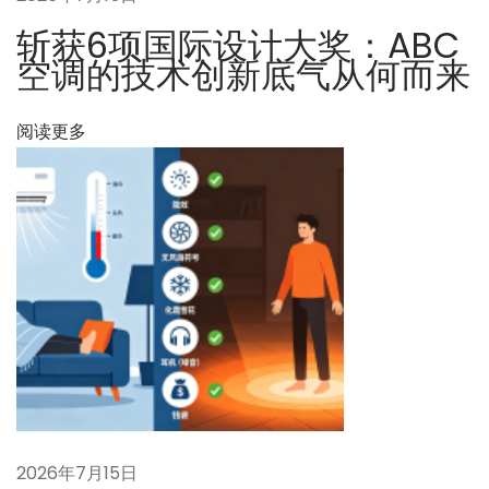
：
：
系
斩获6项国际设计大奖：ABC
统
空调的技术创新底气从何而来
能
降
阅读更多
低
碳
排
放
吗
？
有
碳
积
分
吗
2026年7月15日