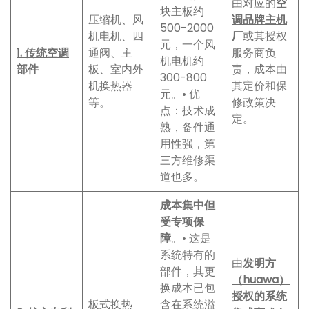
由对应的
空
块主板约
压缩机、风
调品牌主机
500-2000
机电机、四
厂
或其授权
元，一个风
1. 传统空调
通阀、主
服务商负
机电机约
部件
板、室内外
责，成本由
300-800
机换热器
其定价和保
元。• 优
等。
修政策决
点：技术成
定。
熟，备件通
用性强，第
三方维修渠
道也多。
成本集中但
受专项保
障
。• 这是
系统特有的
由
发明方
部件，其更
（huawa）
换成本已包
授权的系统
板式换热
含在系统溢