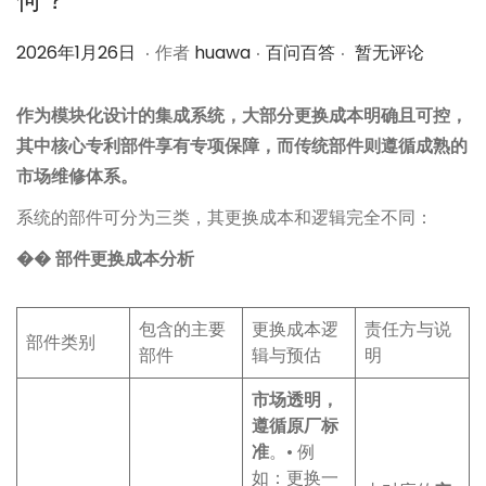
.
.
.
作
2
作
2026年1月26日
作者
huawa
百问百答
暂无评论
者
0
者
2
作为模块化设计的集成系统，大部分更换成本明确且可控，
6
其中核心专利部件享有专项保障，而传统部件则遵循成熟的
年
市场维修体系。
1
系统的部件可分为三类，其更换成本和逻辑完全不同：
月
�� 部件更换成本分析
2
6
日
包含的主要
更换成本逻
责任方与说
部件类别
部件
辑与预估
明
市场透明，
遵循原厂标
准
。• 例
如：更换一