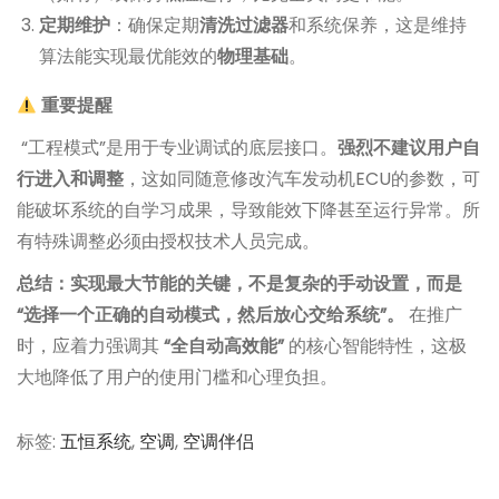
定期维护
：确保定期
清洗过滤器
和系统保养，这是维持
算法能实现最优能效的
物理基础
。
重要提醒
“工程模式”是用于专业调试的底层接口。
强烈不建议用户自
行进入和调整
，这如同随意修改汽车发动机ECU的参数，可
能破坏系统的自学习成果，导致能效下降甚至运行异常。所
有特殊调整必须由授权技术人员完成。
总结：实现最大节能的关键，不是复杂的手动设置，而是
“选择一个正确的自动模式，然后放心交给系统”。
在推广
时，应着力强调其
“全自动高效能”
的核心智能特性，这极
大地降低了用户的使用门槛和心理负担。
标签
:
五恒系统
,
空调
,
空调伴侣
文
上
问