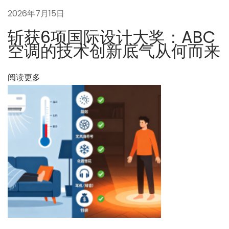
下
问
2026年7月15日
一
题
篇
1
斩获6项国际设计大奖：ABC
文
2
空调的技术创新底气从何而来
章
5
：
：
阅读更多
操
作
界
面
友
好
吗
？