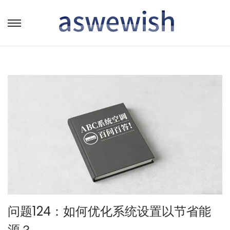
转
跳
到
到
导
内
航
容
问题124：如何优化系统设置以节省能
源？