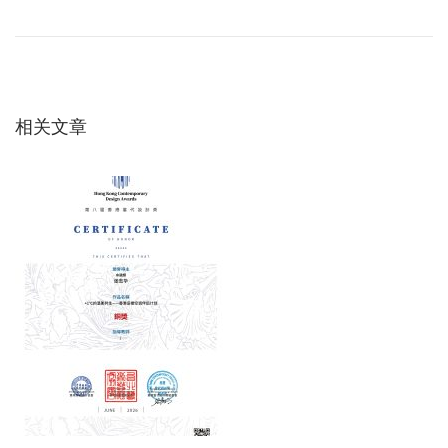
一
题
章
篇
1
文
2
导
章
3
：
：
相关文章
航
系
统
能
记
录
运
行
数
据
吗
？