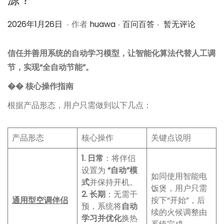
.
.
.
作
2
作
2026年1月26日
作者
huawa
百问百答
暂无评论
者
0
者
2
信任并善用系统的自动学习模型，让智能化算法代替人工调
6
节，实现“全自动节能”。
年
�� 核心操作指南
1
根据产品形态，用户只需做到以下几点：
月
2
6
产品形态
核心操作
关键点说明
日
1. 日常
：将伴侣
设置为
“自动”模
如同使用智能电
式
并保持开机。
饭煲，用户只需
2. 长期
：无需干
通用型空调伴侣
按下“开始”，后
预，系统将
自动
续的火候调整由
学习并优化
换热