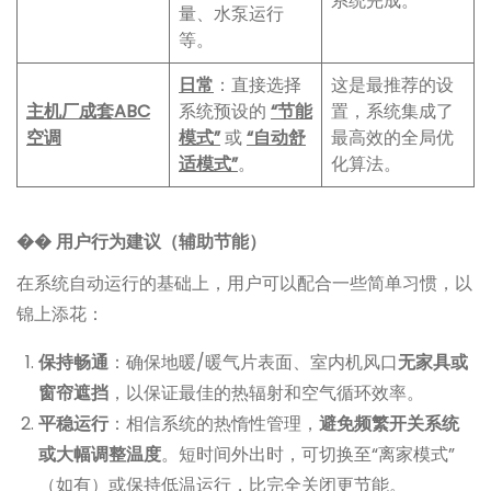
系统完成。
量、水泵运行
等。
日常
：直接选择
这是最推荐的设
主机厂成套ABC
系统预设的
“节能
置，系统集成了
空调
模式”
或
“自动舒
最高效的全局优
适模式”
。
化算法。
�� 用户行为建议（辅助节能）
在系统自动运行的基础上，用户可以配合一些简单习惯，以
锦上添花：
保持畅通
：确保地暖/暖气片表面、室内机风口
无家具或
窗帘遮挡
，以保证最佳的热辐射和空气循环效率。
平稳运行
：相信系统的热惰性管理，
避免频繁开关系统
或大幅调整温度
。短时间外出时，可切换至“离家模式”
（如有）或保持低温运行，比完全关闭更节能。