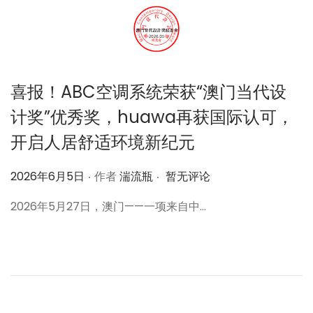
喜报！ABC空调系统荣获“澳门当代设
计奖”优秀奖，huawa再获国际认可，
开启人居舒适环境新纪元
.
.
作
2026年6月5日
作者
湍流瓶
暂无评论
者
2026年5月27日，澳门——一项来自中…