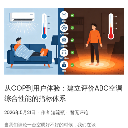
从COP到用户体验：建立评价ABC空调
综合性能的指标体系
.
.
作
2
2026年5月21日
作者
湍流瓶
暂无评论
者
0
当我们谈论一台空调好不好的时候，我们在谈…
2