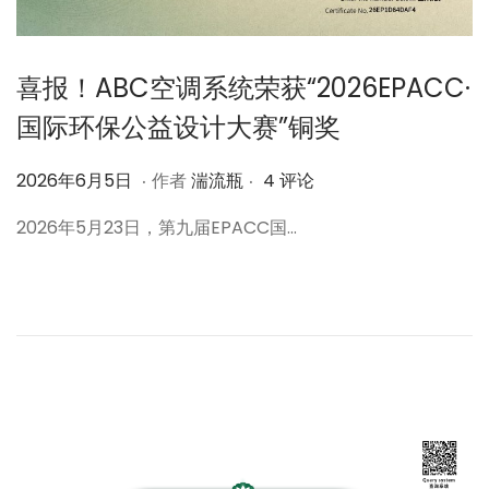
喜报！ABC空调系统荣获“2026EPACC·
国际环保公益设计大赛”铜奖
.
.
作
2
2026年6月5日
作者
湍流瓶
4 评论
者
0
2026年5月23日，第九届EPACC国…
2
6
年
6
月
5
日