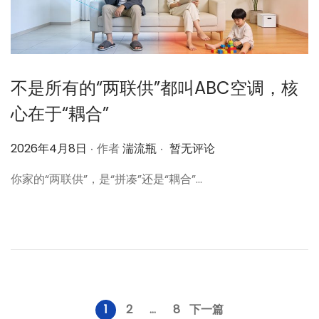
不是所有的“两联供”都叫ABC空调，核
心在于“耦合”
.
.
作
2026年4月8日
作者
湍流瓶
暂无评论
者
你家的“两联供”，是“拼凑”还是“耦合”…
文
1
2
…
8
下一篇