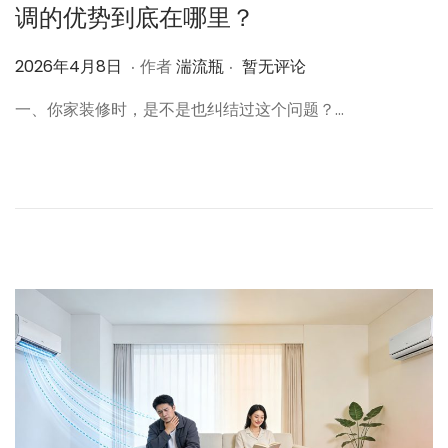
调的优势到底在哪里？
.
.
作
2
2026年4月8日
作者
湍流瓶
暂无评论
者
0
一、你家装修时，是不是也纠结过这个问题？…
2
6
年
4
月
8
日