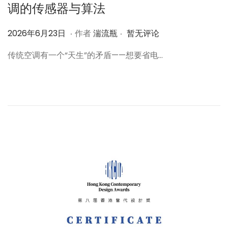
调的传感器与算法
.
.
作
2
2026年6月23日
作者
湍流瓶
暂无评论
者
0
传统空调有一个“天生”的矛盾——想要省电…
2
6
年
6
月
2
3
日