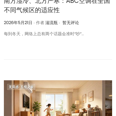
南方湿冷、北方严寒：ABC空调在全国
不同气候区的适应性
.
.
作
2026年5月21日
作者
湍流瓶
暂无评论
者
每到冬天，网络上总有两个话题会准时“吵”…