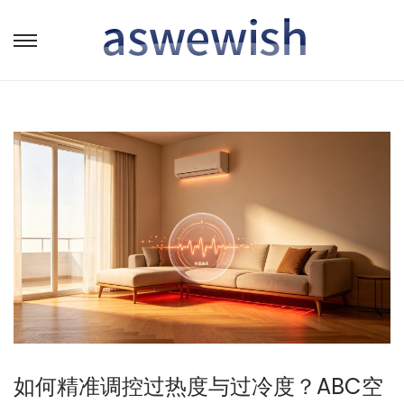
转
跳
到
到
导
内
航
容
如何精准调控过热度与过冷度？ABC空