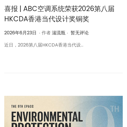
喜报 | ABC空调系统荣获2026第八届
HKCDA香港当代设计奖铜奖
.
.
作
2
2026年6月23日
作者
湍流瓶
暂无评论
者
0
近日，2026第八届HKCDA香港当代设…
2
6
年
6
月
2
3
日