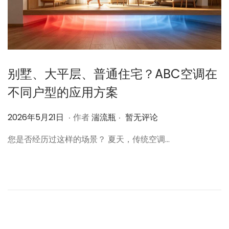
别墅、大平层、普通住宅？ABC空调在
不同户型的应用方案
.
.
作
2
2026年5月21日
作者
湍流瓶
暂无评论
者
0
您是否经历过这样的场景？ 夏天，传统空调…
2
6
年
5
月
2