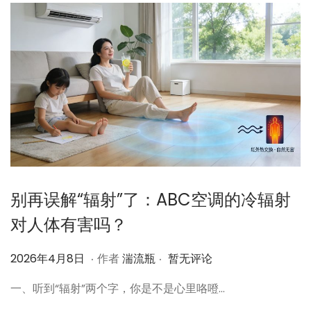
1
日
别再误解“辐射”了：ABC空调的冷辐射
对人体有害吗？
.
.
作
2
2026年4月8日
作者
湍流瓶
暂无评论
者
0
一、听到“辐射”两个字，你是不是心里咯噔…
2