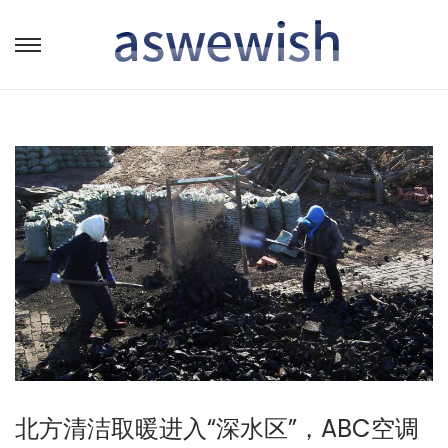
转
跳
到
到
导
内
航
容
北方清洁取暖进入“深水区”，ABC空调