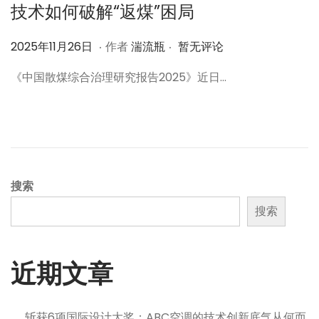
技术如何破解“返煤”困局
.
.
作
2
2025年11月26日
作者
湍流瓶
暂无评论
者
0
《中国散煤综合治理研究报告2025》近日…
2
5
年
1
1
月
搜索
2
搜索
6
日
近期文章
斩获6项国际设计大奖：ABC空调的技术创新底气从何而