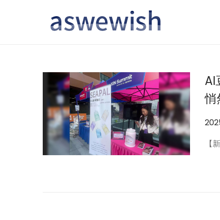
转
跳
到
到
导
内
航
容
A
悄
作
20
者
【新