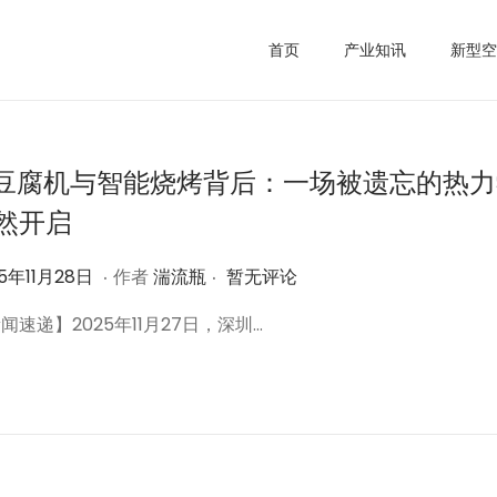
首页
产业知讯
新型空
I豆腐机与智能烧烤背后：一场被遗忘的热
然开启
.
.
2
25年11月28日
作者
湍流瓶
暂无评论
0
闻速递】2025年11月27日，深圳…
2
5
年
1
1
月